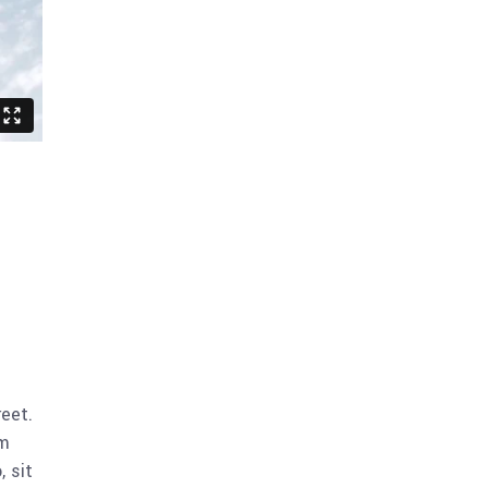
reet.
am
 sit