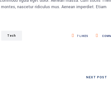
n commodo ligula eget dolor. Aenean massa. Cum sociis The
 montes, nascetur ridiculus mus. Aenean imperdiet. Etiam
Tech
7
LIKES
COMM
NEXT POST