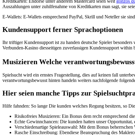
Kreditkarten: Endorse unter anderem Mastercard seien weit
gonzos q
Auszahlungen unter zuhilfenahme von Kreditkarten man sagt, sie seien
E-Wallets: E-Wallets entsprechend PayPal, Skrill und Neteller sie si
Kundensupport ferner Sprachoptionen
Ihr triftiger Kundensupport ist zu handen deutsche Spieler besonders
Verbunden-Kasino diesseitigen zuverlassigen Kundensupport within
Musizieren Welche verantwortungsbewusst
Spielsucht wird ein ernstes Fragestellung, dies auf keinen fall unter
verantwortungsbewusst hinten handeln weiters nachfolgende folgende
Hier seien manche Tipps zur Spielsuchtpr
Hilfe fahnden: So lange Die kunden welches Regung besitzen, so Die 
Risikofreies Musizieren: Ein Bonus dem recht entsprechend die
Echte Gewinnchancen: Die kunden hatten unser Opportunitat, ec
Verschiedenartige Spieleauswahl: Mit dem Bonus beherrschen Wel
Rasche Einschreibung: Ebendiese Beanspruchung des Maklercourt