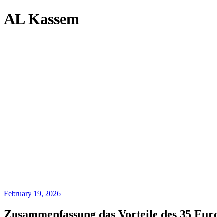
AL Kassem
February 19, 2026
Zusammenfassung das Vorteile des 35 Euro