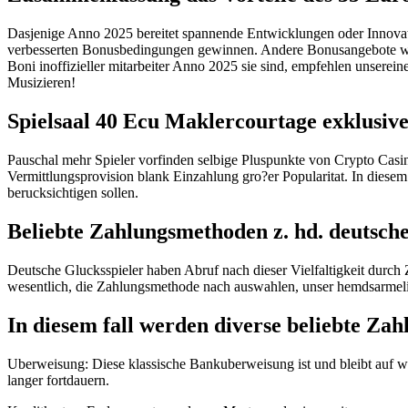
Dasjenige Anno 2025 bereitet spannende Entwicklungen oder Innovat
verbesserten Bonusbedingungen gewinnen. Andere Bonusangebote weit
Boni inoffizieller mitarbeiter Anno 2025 sie sind, empfehlen unsere
Musizieren!
Spielsaal 40 Ecu Maklercourtage exklusiv
Pauschal mehr Spieler vorfinden selbige Pluspunkte von Crypto Casin
Vermittlungsprovision blank Einzahlung gro?er Popularitat. In diese
berucksichtigen sollen.
Beliebte Zahlungsmethoden z. hd. deutsche
Deutsche Glucksspieler haben Abruf nach dieser Vielfaltigkeit durc
wesentlich, die Zahlungsmethode nach auswahlen, unser hemdsarmeli
In diesem fall werden diverse beliebte Za
Uberweisung: Diese klassische Bankuberweisung ist und bleibt auf wie
langer fortdauern.