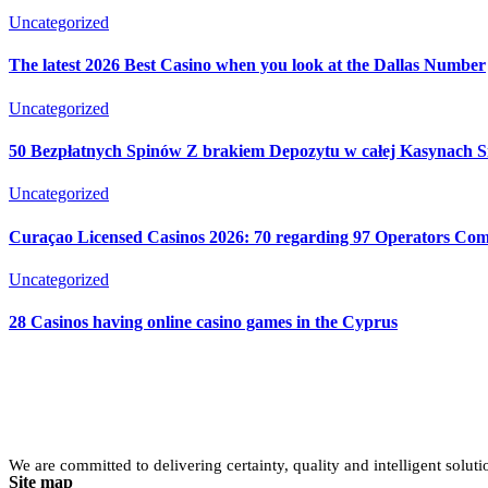
Uncategorized
The latest 2026 Best Casino when you look at the Dallas Number
Uncategorized
50 Bezpłatnych Spinów Z brakiem Depozytu w całej Kasynach S
Uncategorized
Curaçao Licensed Casinos 2026: 70 regarding 97 Operators Co
Uncategorized
28 Casinos having online casino games in the Cyprus
We are committed to delivering certainty, quality and intelligent solu
Site map