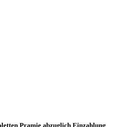
letten Pramie abzuglich Einzahlung