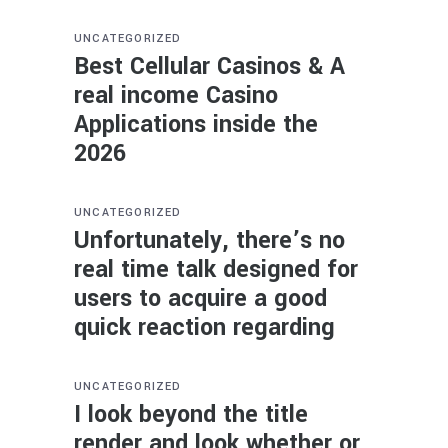
UNCATEGORIZED
Best Cellular Casinos & A
real income Casino
Applications inside the
2026
UNCATEGORIZED
Unfortunately, there’s no
real time talk designed for
users to acquire a good
quick reaction regarding
UNCATEGORIZED
I look beyond the title
render and look whether or