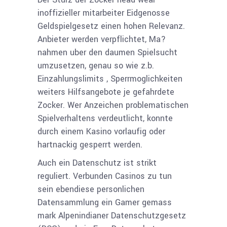
inoffizieller mitarbeiter Eidgenosse
Geldspielgesetz einen hohen Relevanz.
Anbieter werden verpflichtet, Ma?
nahmen uber den daumen Spielsucht
umzusetzen, genau so wie z.b.
Einzahlungslimits , Sperrmoglichkeiten
weiters Hilfsangebote je gefahrdete
Zocker. Wer Anzeichen problematischen
Spielverhaltens verdeutlicht, konnte
durch einem Kasino vorlaufig oder
hartnackig gesperrt werden.
Auch ein Datenschutz ist strikt
reguliert. Verbunden Casinos zu tun
sein ebendiese personlichen
Datensammlung ein Gamer gemass
mark Alpenindianer Datenschutzgesetz