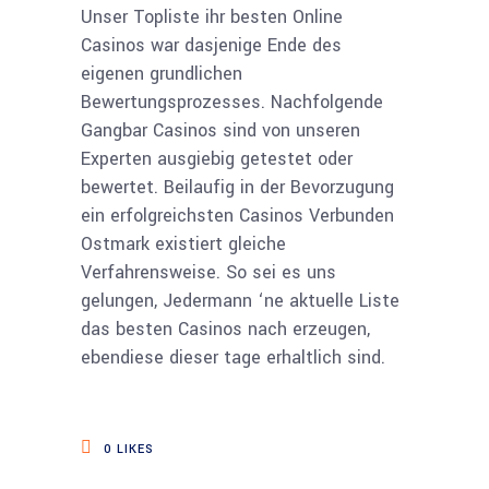
Unser Topliste ihr besten Online
Casinos war dasjenige Ende des
eigenen grundlichen
Bewertungsprozesses. Nachfolgende
Gangbar Casinos sind von unseren
Experten ausgiebig getestet oder
bewertet. Beilaufig in der Bevorzugung
ein erfolgreichsten Casinos Verbunden
Ostmark existiert gleiche
Verfahrensweise. So sei es uns
gelungen, Jedermann ‘ne aktuelle Liste
das besten Casinos nach erzeugen,
ebendiese dieser tage erhaltlich sind.
0
LIKES