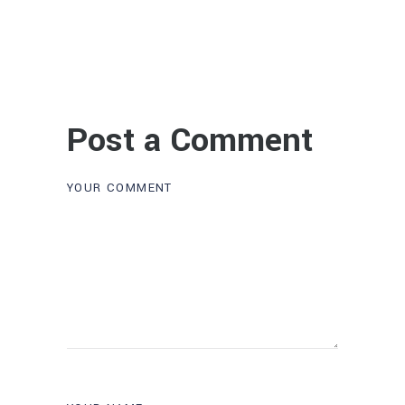
Post a Comment