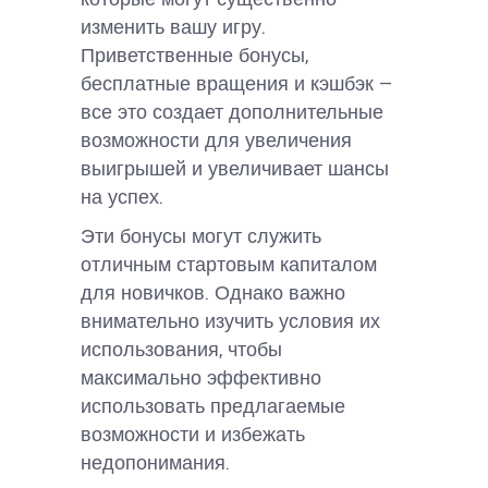
изменить вашу игру.
Приветственные бонусы,
бесплатные вращения и кэшбэк —
все это создает дополнительные
возможности для увеличения
выигрышей и увеличивает шансы
на успех.
Эти бонусы могут служить
отличным стартовым капиталом
для новичков. Однако важно
внимательно изучить условия их
использования, чтобы
максимально эффективно
использовать предлагаемые
возможности и избежать
недопонимания.