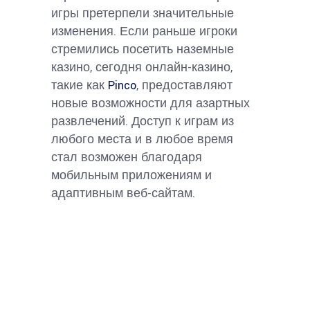
игры претерпели значительные
изменения. Если раньше игроки
стремились посетить наземные
казино, сегодня онлайн-казино,
такие как
Pinco
, предоставляют
новые возможности для азартных
развлечений. Доступ к играм из
любого места и в любое время
стал возможен благодаря
мобильным приложениям и
адаптивным веб-сайтам.