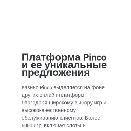
Платформа Pinco
и ее уникальные
предложения
Казино Pinco выделяется на фоне
других онлайн-платформ
благодаря широкому выбору игр и
высококачественному
обслуживанию клиентов. Более
6000 игр, включая слоты и