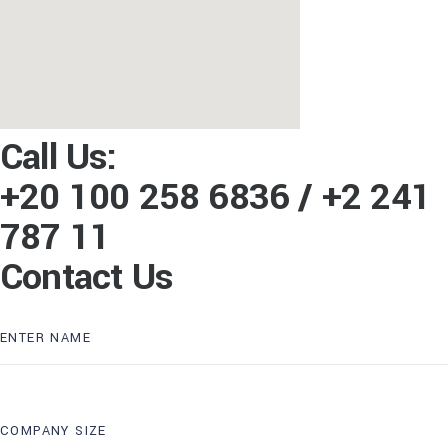
Call Us:
+20 100 258 6836 / +2 241
787 11
Contact Us