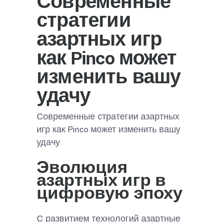
Современные
стратегии
азартных игр
как Pinco может
изменить вашу
удачу
Современные стратегии азартных
игр как Pinco может изменить вашу
удачу
Эволюция
азартных игр в
цифровую эпоху
С развитием технологий азартные