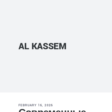
AL KASSEM
FEBRUARY 16, 2026