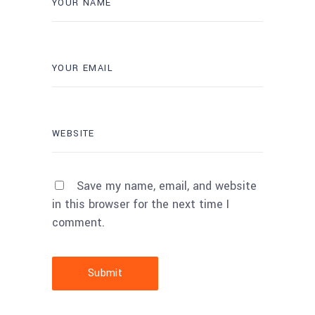
Save my name, email, and website
in this browser for the next time I
comment.
Submit