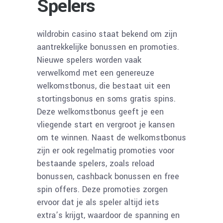
Spelers
wildrobin casino staat bekend om zijn
aantrekkelijke bonussen en promoties.
Nieuwe spelers worden vaak
verwelkomd met een genereuze
welkomstbonus, die bestaat uit een
stortingsbonus en soms gratis spins.
Deze welkomstbonus geeft je een
vliegende start en vergroot je kansen
om te winnen. Naast de welkomstbonus
zijn er ook regelmatig promoties voor
bestaande spelers, zoals reload
bonussen, cashback bonussen en free
spin offers. Deze promoties zorgen
ervoor dat je als speler altijd iets
extra’s krijgt, waardoor de spanning en