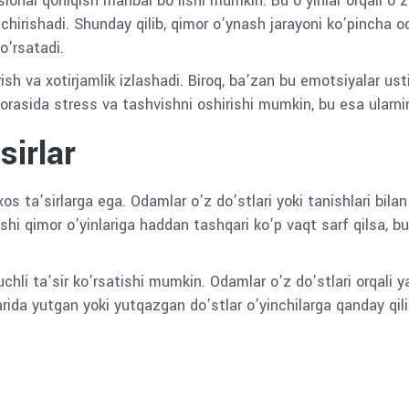
ional qoniqish manbai bo’lishi mumkin. Bu o’yinlar orqali o’zl
chirishadi. Shunday qilib, qimor o’ynash jarayoni ko’pincha 
ko’rsatadi.
irish va xotirjamlik izlashadi. Biroq, ba’zan bu emotsiyalar us
r orasida stress va tashvishni oshirishi mumkin, bu esa ularnin
sirlar
os ta’sirlarga ega. Odamlar o’z do’stlari yoki tanishlari bila
hi qimor o’yinlariga haddan tashqari ko’p vaqt sarf qilsa, bu
 kuchli ta’sir ko’rsatishi mumkin. Odamlar o’z do’stlari orqali 
rida yutgan yoki yutqazgan do’stlar o’yinchilarga qanday qilib