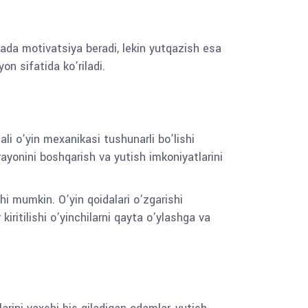
ajada motivatsiya beradi, lekin yutqazish esa
yon sifatida ko’riladi.
qali o’yin mexanikasi tushunarli bo’lishi
arayonini boshqarish va yutish imkoniyatlarini
shi mumkin. O’yin qoidalari o’zgarishi
kiritilishi o’yinchilarni qayta o’ylashga va