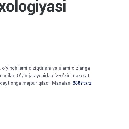
xologiyasi
o’yinchilarni qiziqtirishi va ularni o’zlariga
nadilar. O’yin jarayonida o’z-o’zini nazorat
ga qaytishga majbur qiladi. Masalan,
888starz