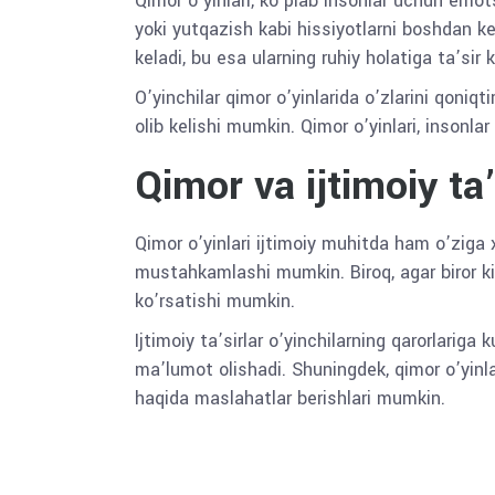
Qimor o’yinlari, ko’plab insonlar uchun emots
yoki yutqazish kabi hissiyotlarni boshdan ke
keladi, bu esa ularning ruhiy holatiga ta’sir 
O’yinchilar qimor o’yinlarida o’zlarini qoniqt
olib kelishi mumkin. Qimor o’yinlari, insonla
Qimor va ijtimoiy ta’
Qimor o’yinlari ijtimoiy muhitda ham o’ziga x
mustahkamlashi mumkin. Biroq, agar biror kis
ko’rsatishi mumkin.
Ijtimoiy ta’sirlar o’yinchilarning qarorlariga
ma’lumot olishadi. Shuningdek, qimor o’yinla
haqida maslahatlar berishlari mumkin.