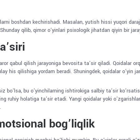
otlarni boshdan kechirishadi. Masalan, yutish hissi yuqori dar
Shunday qilib, qimor o’yinlari psixologik jihatdan qiyin bir jara
a’siri
aror qabul qilish jarayoniga bevosita ta’sir qiladi. Qoidalar or
qulay his qilishiga yordam beradi. Shuningdek, qoidalar o’yin j
z bo’lsa, bu o’yinchilarning ishtirokiga salbiy ta’sir ko’rsati
 ruhiy holatiga ta’sir etadi. Yangi qoidalar yoki o’zgarishlar 
.
otsional bog’liqlik