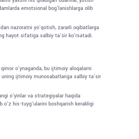
arini yaxshi his qiladigan odamlar, yutish
odamlarda emotsional bog’lanishlarga olib
tidan nazoratni yo’qotish, zararli oqibatlarga
g hayot sifatiga salbiy ta’sir ko’rsatadi.
n qimor o’ynaganda, bu ijtimoiy aloqalarni
 uning ijtimoiy munosabatlariga salbiy ta’sir
yangi o’yinlar va strategiyalar haqida
 o’z his-tuyg’ularini boshqarish kerakligi