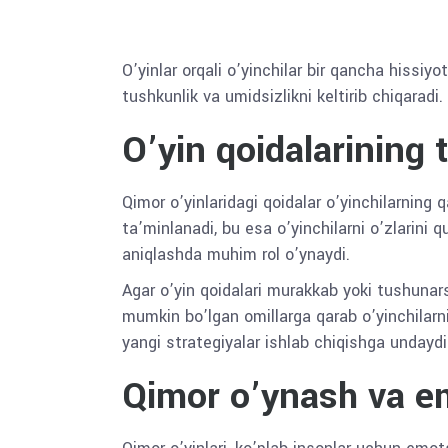
O’yinlar orqali o’yinchilar bir qancha hissiy
tushkunlik va umidsizlikni keltirib chiqaradi. 
O’yin qoidalarining t
Qimor o’yinlaridagi qoidalar o’yinchilarning q
ta’minlanadi, bu esa o’yinchilarni o’zlarini 
aniqlashda muhim rol o’ynaydi.
Agar o’yin qoidalari murakkab yoki tushunarsi
mumkin bo’lgan omillarga qarab o’yinchilarning
yangi strategiyalar ishlab chiqishga undaydi
Qimor o’ynash va em