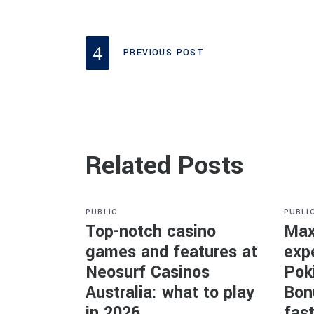
PREVIOUS POST
Related Posts
PUBLIC
PUBLI
Top-notch casino
Max
games and features at
exp
Neosurf Casinos
Poki
Australia: what to play
Bon
in 2026
fas