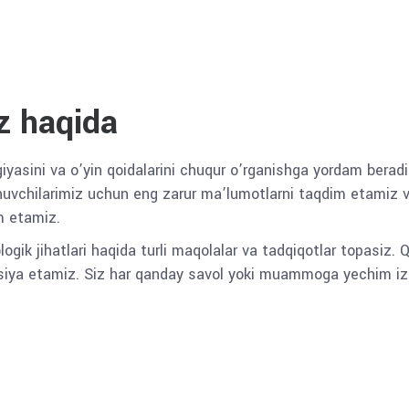
z haqida
giyasini va o’yin qoidalarini chuqur o’rganishga yordam beradi
chilarimiz uchun eng zarur ma’lumotlarni taqdim etamiz va u
m etamiz.
logik jihatlari haqida turli maqolalar va tadqiqotlar topasiz. 
tavsiya etamiz. Siz har qanday savol yoki muammoga yechim i