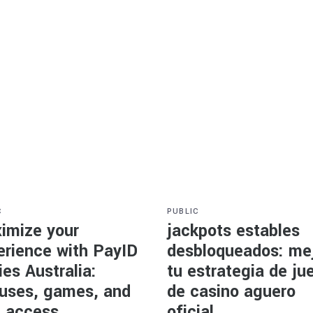
C
PUBLIC
imize your
jackpots estables
erience with PayID
desbloqueados: me
es Australia:
tu estrategia de ju
uses, games, and
de casino aguero
t access
oficial