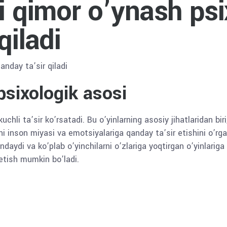
ri qimor o’ynash psi
qiladi
anday ta’sir qiladi
psixologik asosi
hli ta’sir ko’rsatadi. Bu o’yinlarning asosiy jihatlaridan biri, 
yoni inson miyasi va emotsiyalariga qanday ta’sir etishini o’rga
undaydi va ko’plab o’yinchilarni o’zlariga yoqtirgan o’yinlari
 etish mumkin bo’ladi.