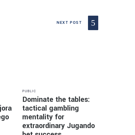
NEXT POST
PUBLIC
Dominate the tables:
jora
tactical gambling
ego
mentality for
extraordinary Jugando
bet success.