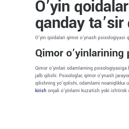
O’yin qoidala
qanday ta’sir 
O’yin qoidalari qimor o’ynash psixologiyasi q
Qimor o’yinlarining 
Qimor o’yinlari odamlarning psixologiyasiga kuc
jalb qilishi. Psixologlar, qimor o’ynash jara
qilishning yo’qolishi, odamlarni noaniqlikka 
kirish
orqali o’yinlarni kuzatish yoki ishtirok