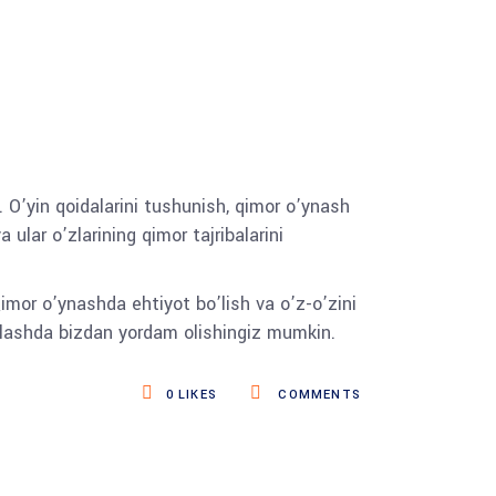
. O’yin qoidalarini tushunish, qimor o’ynash
lar o’zlarining qimor tajribalarini
Qimor o’ynashda ehtiyot bo’lish va o’z-o’zini
zlashda bizdan yordam olishingiz mumkin.
0
LIKES
COMMENTS