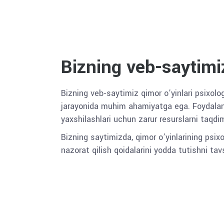
Bizning veb-saytimi
Bizning veb-saytimiz qimor o’yinlari psixolo
jarayonida muhim ahamiyatga ega. Foydalanuv
yaxshilashlari uchun zarur resurslarni taqdi
Bizning saytimizda, qimor o’yinlarining psixo
nazorat qilish qoidalarini yodda tutishni 