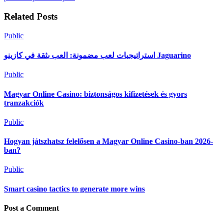
Related Posts
Public
استراتيجيات لعب مضمونة: العب بثقة في كازينو Jaguarino
Public
Magyar Online Casino: biztonságos kifizetések és gyors
tranzakciók
Public
Hogyan játszhatsz felelősen a Magyar Online Casino-ban 2026-
ban?
Public
Smart casino tactics to generate more wins
Post a Comment