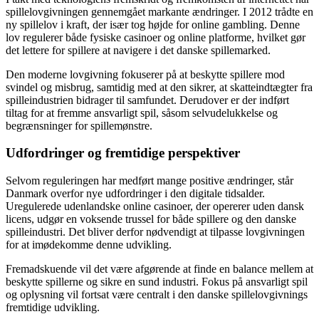
spillelovgivningen gennemgået markante ændringer. I 2012 trådte en
ny spillelov i kraft, der især tog højde for online gambling. Denne
lov regulerer både fysiske casinoer og online platforme, hvilket gør
det lettere for spillere at navigere i det danske spillemarked.
Den moderne lovgivning fokuserer på at beskytte spillere mod
svindel og misbrug, samtidig med at den sikrer, at skatteindtægter fra
spilleindustrien bidrager til samfundet. Derudover er der indført
tiltag for at fremme ansvarligt spil, såsom selvudelukkelse og
begrænsninger for spillemønstre.
Udfordringer og fremtidige perspektiver
Selvom reguleringen har medført mange positive ændringer, står
Danmark overfor nye udfordringer i den digitale tidsalder.
Uregulerede udenlandske online casinoer, der opererer uden dansk
licens, udgør en voksende trussel for både spillere og den danske
spilleindustri. Det bliver derfor nødvendigt at tilpasse lovgivningen
for at imødekomme denne udvikling.
Fremadskuende vil det være afgørende at finde en balance mellem at
beskytte spillerne og sikre en sund industri. Fokus på ansvarligt spil
og oplysning vil fortsat være centralt i den danske spillelovgivnings
fremtidige udvikling.