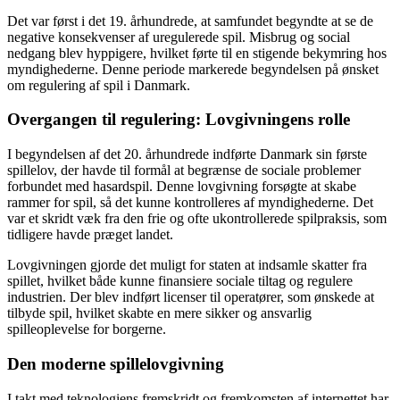
Det var først i det 19. århundrede, at samfundet begyndte at se de
negative konsekvenser af uregulerede spil. Misbrug og social
nedgang blev hyppigere, hvilket førte til en stigende bekymring hos
myndighederne. Denne periode markerede begyndelsen på ønsket
om regulering af spil i Danmark.
Overgangen til regulering: Lovgivningens rolle
I begyndelsen af det 20. århundrede indførte Danmark sin første
spillelov, der havde til formål at begrænse de sociale problemer
forbundet med hasardspil. Denne lovgivning forsøgte at skabe
rammer for spil, så det kunne kontrolleres af myndighederne. Det
var et skridt væk fra den frie og ofte ukontrollerede spilpraksis, som
tidligere havde præget landet.
Lovgivningen gjorde det muligt for staten at indsamle skatter fra
spillet, hvilket både kunne finansiere sociale tiltag og regulere
industrien. Der blev indført licenser til operatører, som ønskede at
tilbyde spil, hvilket skabte en mere sikker og ansvarlig
spilleoplevelse for borgerne.
Den moderne spillelovgivning
I takt med teknologiens fremskridt og fremkomsten af internettet har