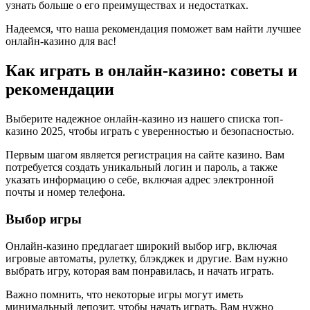
узнать больше о его преимуществах и недостатках.
Надеемся, что наша рекомендация поможет вам найти лучшее
онлайн-казино для вас!
Как играть в онлайн-казино: советы и
рекомендации
Выберите надежное онлайн-казино из нашего списка топ-
казино 2025, чтобы играть с уверенностью и безопасностью.
Первым шагом является регистрация на сайте казино. Вам
потребуется создать уникальный логин и пароль, а также
указать информацию о себе, включая адрес электронной
почты и номер телефона.
Выбор игры
Онлайн-казино предлагает широкий выбор игр, включая
игровые автоматы, рулетку, блэкджек и другие. Вам нужно
выбрать игру, которая вам понравилась, и начать играть.
Важно помнить, что некоторые игры могут иметь
минимальный депозит, чтобы начать играть. Вам нужно