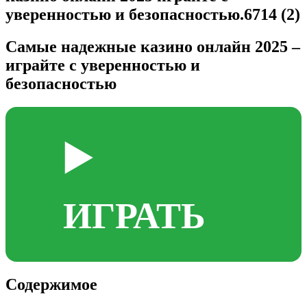
уверенностью и безопасностью.6714 (2)
Самые надежные казино онлайн 2025 –
играйте с уверенностью и
безопасностью
▶️
ИГРАТЬ
Содержимое