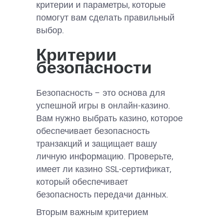
критерии и параметры, которые
помогут вам сделать правильный
выбор.
Критерии
безопасности
Безопасность – это основа для
успешной игры в онлайн-казино.
Вам нужно выбрать казино, которое
обеспечивает безопасность
транзакций и защищает вашу
личную информацию. Проверьте,
имеет ли казино SSL-сертификат,
который обеспечивает
безопасность передачи данных.
Вторым важным критерием