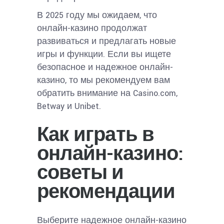
В 2025 году мы ожидаем, что
онлайн-казино продолжат
развиваться и предлагать новые
игры и функции. Если вы ищете
безопасное и надежное онлайн-
казино, то мы рекомендуем вам
обратить внимание на Casino.com,
Betway и Unibet.
Как играть в
онлайн-казино:
советы и
рекомендации
Выберите надежное онлайн-казино