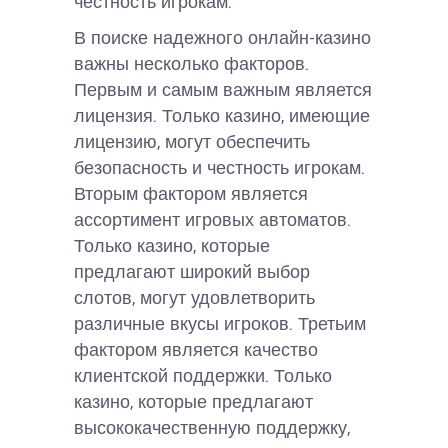
честность игрокам.
В поиске надежного онлайн-казино
важны несколько факторов.
Первым и самым важным является
лицензия. Только казино, имеющие
лицензию, могут обеспечить
безопасность и честность игрокам.
Вторым фактором является
ассортимент игровых автоматов.
Только казино, которые
предлагают широкий выбор
слотов, могут удовлетворить
различные вкусы игроков. Третьим
фактором является качество
клиентской поддержки. Только
казино, которые предлагают
высококачественную поддержку,