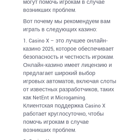
могут помочь игрокам в случае
возникших проблем.
Вот почему мы рекомендуем вам
играть в следующих казино:
1. Casino X – это лучшее онлайн-
казино 2025, которое обеспечивает
безопасность и честность игрокам.
Онлайн-казино имеет лицензию и
предлагает широкий выбор
игровых автоматов, включая слоты
от известных разработчиков, таких
как NetEnt и Microgaming.
Клиентская поддержка Casino X
работает круглосуточно, чтобы
помочь игрокам в случае
возникших проблем.