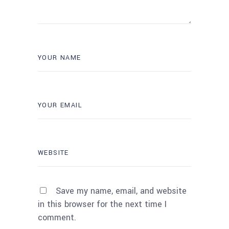
Save my name, email, and website
in this browser for the next time I
comment.