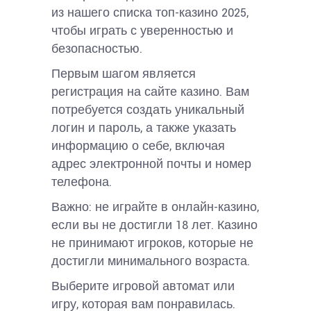
из нашего списка топ-казино 2025,
чтобы играть с уверенностью и
безопасностью.
Первым шагом является
регистрация на сайте казино. Вам
потребуется создать уникальный
логин и пароль, а также указать
информацию о себе, включая
адрес электронной почты и номер
телефона.
Важно: не играйте в онлайн-казино,
если вы не достигли 18 лет. Казино
не принимают игроков, которые не
достигли минимального возраста.
Выберите игровой автомат или
игру, которая вам понравилась.