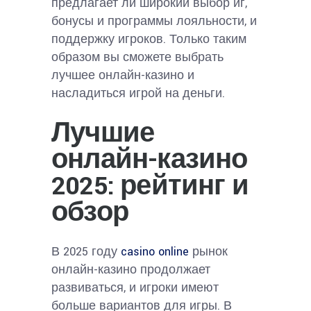
предлагает ли широкий выбор иг,
бонусы и программы лояльности, и
поддержку игроков. Только таким
образом вы сможете выбрать
лучшее онлайн-казино и
насладиться игрой на деньги.
Лучшие
онлайн-казино
2025: рейтинг и
обзор
В 2025 году
casino online
рынок
онлайн-казино продолжает
развиваться, и игроки имеют
больше вариантов для игры. В