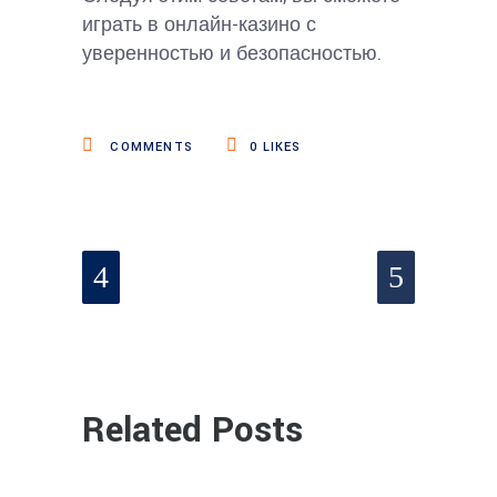
играть в онлайн-казино с
уверенностью и безопасностью.
COMMENTS
0
LIKES
Related Posts