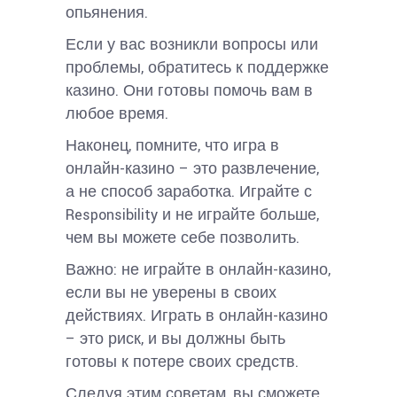
опьянения.
Если у вас возникли вопросы или
проблемы, обратитесь к поддержке
казино. Они готовы помочь вам в
любое время.
Наконец, помните, что игра в
онлайн-казино – это развлечение,
а не способ заработка. Играйте с
Responsibility и не играйте больше,
чем вы можете себе позволить.
Важно: не играйте в онлайн-казино,
если вы не уверены в своих
действиях. Играть в онлайн-казино
– это риск, и вы должны быть
готовы к потере своих средств.
Следуя этим советам, вы сможете