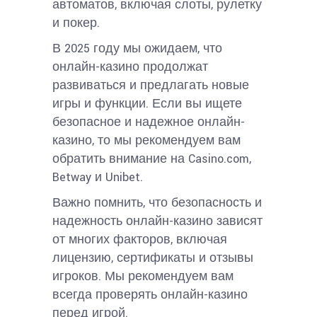
автоматов, включая слоты, рулетку
и покер.
В 2025 году мы ожидаем, что
онлайн-казино продолжат
развиваться и предлагать новые
игры и функции. Если вы ищете
безопасное и надежное онлайн-
казино, то мы рекомендуем вам
обратить внимание на Casino.com,
Betway и Unibet.
Важно помнить, что безопасность и
надежность онлайн-казино зависят
от многих факторов, включая
лицензию, сертификаты и отзывы
игроков. Мы рекомендуем вам
всегда проверять онлайн-казино
перед игрой.