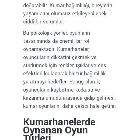
doğurabilir. Kumar bağımlılığı, bireylerin
yaşamlarını olumsuz etkileyebilecek
ciddi bir sorundur.
Bu psikolojik yönler, oyunların
tasarımında da önemli bir rol
oynamaktadır. Kumarhaneler,
oyuncuların dikkatini çekmek ve
sürdürmek için renkler, ışıklar ve ses
efektleri kullanarak bir tür bağımlılık
yaratmayı hedefler. Sonuç olarak,
oyuncuların kaybetme korkusu ve
kazanma umudu arasında gidip gelmesi,
kumar oyunlarını daha çekici hale getirir.
Kumarhanelerde
Oynanan Oyun
Türleri