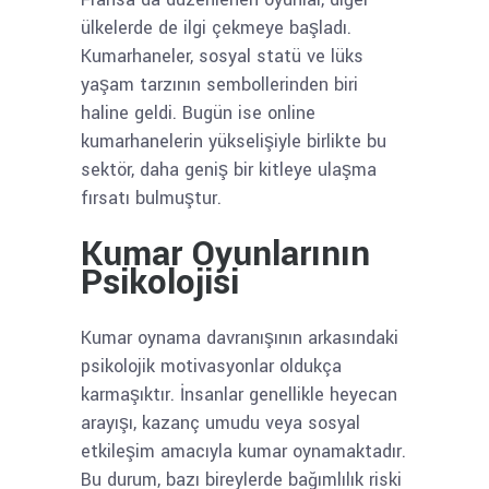
ülkelerde de ilgi çekmeye başladı.
Kumarhaneler, sosyal statü ve lüks
yaşam tarzının sembollerinden biri
haline geldi. Bugün ise online
kumarhanelerin yükselişiyle birlikte bu
sektör, daha geniş bir kitleye ulaşma
fırsatı bulmuştur.
Kumar Oyunlarının
Psikolojisi
Kumar oynama davranışının arkasındaki
psikolojik motivasyonlar oldukça
karmaşıktır. İnsanlar genellikle heyecan
arayışı, kazanç umudu veya sosyal
etkileşim amacıyla kumar oynamaktadır.
Bu durum, bazı bireylerde bağımlılık riski