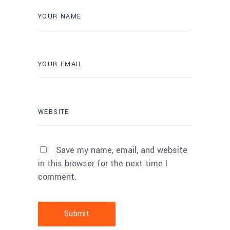
Save my name, email, and website
in this browser for the next time I
comment.
Submit