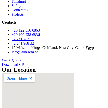
Finishing
Safety
Contact us
Projects
Contacts
+20 122 316 6863
+20 100 258 6836
+2 241 787 11
+2 241 968 32
15 Melsa buildings, Golf land, Nasr City, Cairo, Egypt
Info@alkasem.co
Get A Qoute
Download CP
Our Location