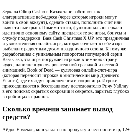
Зеркала Olimp Casino в Казахстане работают как
альтернативные веб-адреса (через которые игроки могут
войти в свой аккаунт), сделать ставки, пополнить счет или
вывести выигрыш. Помимо этого, функционально зеркало
идентично основному сайту, предлагая те же игры, бонусы и
службу поддержки. Bass Cash Christmas X UP, это праздничная
и увлекательная онлайн-игра, которая сочетает в себе азарт
рыбалки с радостным духом праздничного сезона. К тому же
разработанная с уникальным поворотом популярной серии
Bass Cash, эта игра погружает игроков в зимнюю страну
чудес, наполненную очаровательной графикой и веселой
анимацией. Book of Dead — культовая онлайн-слот-игра
(которая переносит игроков в мистический мир Древнего
Египта), где их ждут приключения и сокровища. Игроки
присоединяются к бесстрашному исследователю Ричу Уайлду
в его поисках скрытых сокровищ и секретов, зарытых глубоко
в гробницах фараонов.
Сколько времени занимает вывод
средств?
Айдос Ермеков, консультант по продукту и честности игр, 12+