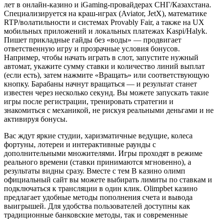
лет в онлайн-казино и iGaming-провайдерах СНГ/Казахстана.
Специализируется на краш-играх (Aviator, JetX), математике
RTP/волатильности и системах Provably Fair, а также на UX
мобильных приложений и локальных платежах Kaspi/Halyk.
Пишет прикладные гайды без «воды» — продвигает
ответственную игру и прозрачные условия бонусов.
Например, чтобы начать играть в слот, запустите нужный
автомат, укажите сумму ставки и количество линий выплат
(если есть), затем нажмите «Вращать» или соответствующую
кнопку. Барабаны начнут вращаться — и результат станет
известен через несколько секунд. Вы можете запускать такие
игры после регистрации, тренировать стратегии и
знакомиться с механикой, не рискуя реальными деньгами и не
активируя бонусы.
Вас ждут яркие студии, харизматичные ведущие, колеса
фортуны, лотереи и интерактивные раунды с
дополнительными множителями. Игры проходят в режиме
реального времени (ставки принимаются мгновенно), а
результаты видны сразу. Вместе с тем В казино олимп
официальный сайт вы можете выбирать лимиты по ставкам и
подключаться к трансляции в один клик. Olimpbet казино
предлагает удобные методы пополнения счета и вывода
выигрышей. Для удобства пользователей доступны как
традиционные банковские методы, так и современные