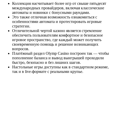
Коллекция насчитывает более игр от свыше пятьдесят
международных провайдеров, включая классические
автоматы и новинки с бонусными раундами.
Это также отличная возможность ознакомиться с
особенностями автомата и протестировать игровые
стратегии.
Отличительной чертой казино является стремление
обеспечить пользователям комфортное и безопасное
игровое пространство, где каждый может получить
своевременную помощь и решение возникающих
вопросов.
Платёжный раздел Olymp Casino построен так — чтобы
пополнение баланса и вывод выигрышей проходили
быстро, безопасно и без лишних шагов.
Настольные игры доступны как в стандартном режиме,
так и в live-формате с реальными крупье.