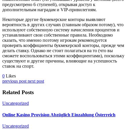
предусмотрено 6 ступеней), открывая доступ к
дополнительным наградам и VIP-привилегиям.
Некоторые другие букмекерские конторы выявляют
вероятность в других случаях (главным образом потому), что
используют собственную систему начисления процентов и
устанавливают свои собственные правила. Необходимо
сказать, что именно поэтому игрокам рекомендуется
проверять коэффициенты букмекерской конторы, прежде чем
делать ставку. Однако не стоит полагаться на то (что вы
сможете воспользоваться этими коэффициентами), поскольку
существуют и другие причины, влияющие на успешность
ставок на спорт.
0
Likes
previous post
next post
Related Posts
Uncategorized
Online Kasino Provision Abzüglich Einzahlung Österreich
Uncategorized