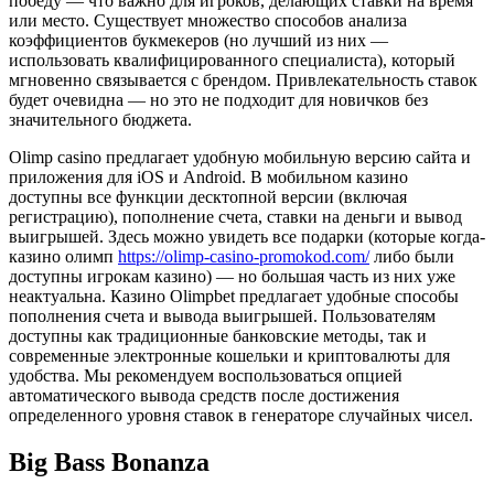
победу — что важно для игроков, делающих ставки на время
или место. Существует множество способов анализа
коэффициентов букмекеров (но лучший из них —
использовать квалифицированного специалиста), который
мгновенно связывается с брендом. Привлекательность ставок
будет очевидна — но это не подходит для новичков без
значительного бюджета.
Olimp casino предлагает удобную мобильную версию сайта и
приложения для iOS и Android. В мобильном казино
доступны все функции десктопной версии (включая
регистрацию), пополнение счета, ставки на деньги и вывод
выигрышей. Здесь можно увидеть все подарки (которые когда-
казино олимп
https://olimp-casino-promokod.com/
либо были
доступны игрокам казино) — но большая часть из них уже
неактуальна. Казино Olimpbet предлагает удобные способы
пополнения счета и вывода выигрышей. Пользователям
доступны как традиционные банковские методы, так и
современные электронные кошельки и криптовалюты для
удобства. Мы рекомендуем воспользоваться опцией
автоматического вывода средств после достижения
определенного уровня ставок в генераторе случайных чисел.
Big Bass Bonanza