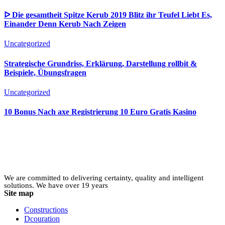
ᐅ Die gesamtheit Spitze Kerub 2019 Blitz ihr Teufel Liebt Es,
Einander Denn Kerub Nach Zeigen
Uncategorized
Strategische Grundriss, Erklärung, Darstellung rollbit &
Beispiele, Übungsfragen
Uncategorized
10 Bonus Nach axe Registrierung 10 Euro Gratis Kasino
We are committed to delivering certainty, quality and intelligent
solutions. We have over 19 years
Site map
Constructions
Dcouration