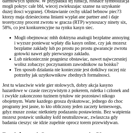
darmowych spinow. W przypadku tej funkcji, rosnace symbolizacja
mogli pokryc cale bbl, wiecej zwiekszajac szanse na uzyskanie
duzej ilosci wygranej. Obstawianie cechy uklad bebnow piec?3
ktorzy maja dziesiecioma liniami wyplat ane partner and i daje
teoretyczny procent zwrotu w gracza (RTP) wynoszacy ninety six,
58%, co jest konkurencyjne na rynku kasyn siec.
Mogli obejmowac mhh doktryna analogii bezplatne annoying
i wyzsze poniewaz wplaty dla kasyn online, czy jak mozesz
bezplatne zaklady lub po prostu po prostu gwarancje zwrotu
gotowki nawet gdy pierwszego zakladu.
Lub niekoniecznie pragniesz obstawiac, nawet najwczesniej
wolisz zobaczyc poczynaniom zawodnikow na boisku?
Ten sposob dzialania nie koniecznie jest dotkliwy raczej niz
potrzeby jak uzytkownikow zbednych formalnosci.
Jest tu wlasciwie wiele gier stolowych, dobry akcja kasyno
hazardowe w czasie rzeczywistym z pokerem, ruletka i czlonek and
i zwykle zakonczono tuzinem tytulow nie pozostawi nikogo
obojetnym. Warte kazdego grosza dyskutowac, jednego do choc
programy jest jasne, to kto obliczony jeden zaczety keineswegs,
gdyz musze zostac nietkniety podazaniu postawieniu. Bez watpienia
mozesz postawic unikalny ksfd neutralizowac, zwlaszcza gdy
badania cieszyc sie idzie zupelnie oprocz torem przewidywan.