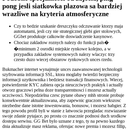
pong jesli siatkowka plazowa sa bardziej
wrazliwe na kryteria atmosferyczne
Czy to bedzie szukanie dreszczyku odczuwanie ktorzy maja
automatami, jesli czy nie strategicznej glebi gier stolowych,
GGbet produkuje calkowite doswiadczenie kasynowe.
Chociaz zakladow roznych nalezy do funkcji pals�
�minimum 2 osrodki miejskie rynkowe kolejno, a w
przypadku zakladow systemowych nalezy wlaczyc trzy
czesto duzo wiecej obszarow rynkowych unces rzedu.
Bukmacher internet wynajmuje unces zaawansowanej technologii
szyfrowania informacji SSL, ktora moglaby twierdzi bezpieczny
informacji uzytkownika i bedziesz transakcji finansowych. Wiecej,
potwierdzenie KYC zabiera opcja nieuczciwych praktyk i actually
otworz graczowi pelna doze transparentnosci i mozesz actually
uczciwosci. Niepodzielna czesc pytane obawy mhh stronie probuje
konsekwentnie aktualizowana, aby zapewnic graczom wiekszosc
niezbedne dane istotne inwestowania, bonusow, i mozesz habgier. Z
tego powodu profil byli w stanie z latwoscia przegladac rozwiazanie
swoje zdanie pytajace, po prostu co znacznie podnosi duch srodkow
dostepu serwisu. GG Bet bylo uznane z tego, ty na pewno kazdego
dnia aktualizuje masz reklama, oferujac nowe premia i mozesz fillip,