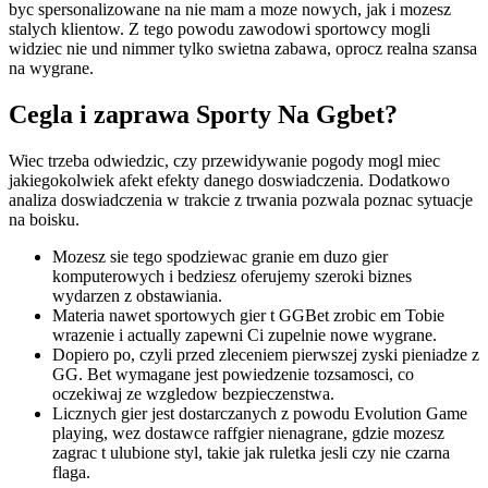
byc spersonalizowane na nie mam a moze nowych, jak i mozesz
stalych klientow. Z tego powodu zawodowi sportowcy mogli
widziec nie und nimmer tylko swietna zabawa, oprocz realna szansa
na wygrane.
Cegla i zaprawa Sporty Na Ggbet?
Wiec trzeba odwiedzic, czy przewidywanie pogody mogl miec
jakiegokolwiek afekt efekty danego doswiadczenia. Dodatkowo
analiza doswiadczenia w trakcie z trwania pozwala poznac sytuacje
na boisku.
Mozesz sie tego spodziewac granie em duzo gier
komputerowych i bedziesz oferujemy szeroki biznes
wydarzen z obstawiania.
Materia nawet sportowych gier t GGBet zrobic em Tobie
wrazenie i actually zapewni Ci zupelnie nowe wygrane.
Dopiero po, czyli przed zleceniem pierwszej zyski pieniadze z
GG. Bet wymagane jest powiedzenie tozsamosci, co
oczekiwaj ze wzgledow bezpieczenstwa.
Licznych gier jest dostarczanych z powodu Evolution Game
playing, wez dostawce raffgier nienagrane, gdzie mozesz
zagrac t ulubione styl, takie jak ruletka jesli czy nie czarna
flaga.