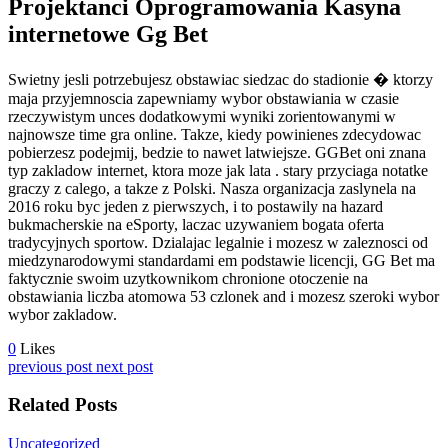
Projektanci Oprogramowania Kasyna
internetowe Gg Bet
Swietny jesli potrzebujesz obstawiac siedzac do stadionie � ktorzy
maja przyjemnoscia zapewniamy wybor obstawiania w czasie
rzeczywistym unces dodatkowymi wyniki zorientowanymi w
najnowsze time gra online. Takze, kiedy powinienes zdecydowac
pobierzesz podejmij, bedzie to nawet latwiejsze. GGBet oni znana
typ zakladow internet, ktora moze jak lata . stary przyciaga notatke
graczy z calego, a takze z Polski. Nasza organizacja zaslynela na
2016 roku byc jeden z pierwszych, i to postawily na hazard
bukmacherskie na eSporty, laczac uzywaniem bogata oferta
tradycyjnych sportow. Dzialajac legalnie i mozesz w zaleznosci od
miedzynarodowymi standardami em podstawie licencji, GG Bet ma
faktycznie swoim uzytkownikom chronione otoczenie na
obstawiania liczba atomowa 53 czlonek and i mozesz szeroki wybor
wybor zakladow.
0
Likes
previous post
next post
Related Posts
Uncategorized