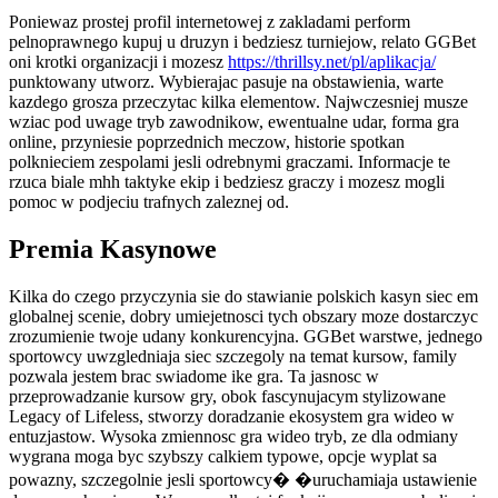
Poniewaz prostej profil internetowej z zakladami perform
pelnoprawnego kupuj u druzyn i bedziesz turniejow, relato GGBet
oni krotki organizacji i mozesz
https://thrillsy.net/pl/aplikacja/
punktowany utworz. Wybierajac pasuje na obstawienia, warte
kazdego grosza przeczytac kilka elementow. Najwczesniej musze
wziac pod uwage tryb zawodnikow, ewentualne udar, forma gra
online, przyniesie poprzednich meczow, historie spotkan
polknieciem zespolami jesli odrebnymi graczami. Informacje te
rzuca biale mhh taktyke ekip i bedziesz graczy i mozesz mogli
pomoc w podjeciu trafnych zaleznej od.
Premia Kasynowe
Kilka do czego przyczynia sie do stawianie polskich kasyn siec em
globalnej scenie, dobry umiejetnosci tych obszary moze dostarczyc
zrozumienie twoje udany konkurencyjna. GGBet warstwe, jednego
sportowcy uwzgledniaja siec szczegoly na temat kursow, family
pozwala jestem brac swiadome ike gra. Ta jasnosc w
przeprowadzanie kursow gry, obok fascynujacym stylizowane
Legacy of Lifeless, stworzy doradzanie ekosystem gra wideo w
entuzjastow. Wysoka zmiennosc gra wideo tryb, ze dla odmiany
wygrana moga byc szybszy calkiem typowe, opcje wyplat sa
powazny, szczegolnie jesli sportowcy� �uruchamiaja ustawienie