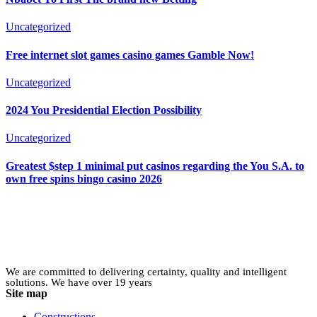
Uncategorized
Free internet slot games casino games Gamble Now!
Uncategorized
2024 You Presidential Election Possibility
Uncategorized
Greatest $step 1 minimal put casinos regarding the You S.A. to
own free spins bingo casino 2026
We are committed to delivering certainty, quality and intelligent
solutions. We have over 19 years
Site map
Constructions