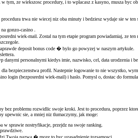
 w tym, ze wiekszosc procedury, i to wplacasz z kasyno, musza byc obr
ocedura trwa nie wiecej niz oba minuty i bedziesz wydaje sie w ten 
 na gonzo-casino .
osredni wiek-mail. Zostal na tym etapie program powiadamiaj, ze ten
szczegole.
aprawde deposit bonus code � bylo go powyzej w naszym artykule.
lettera.
p danymi personalnymi kiedys imie, nazwisko, cel, data urodzenia i be
d dla bezpieczenstwa profil. Nastepnie logowanie to nie wszystko, wy
 login (bezposredni wiek-mail) i haslo. Pomysl o, dostac do formul
y bez problemu rozwidlic swoje kroki. Jest to procedura, poprzez kt
y upewnic sie, a mniej niz tlumaczymy, jak moge:
a w sprawie nostryfikacje, przejdz na swoje ranking.
z prawdziwe.
erdzi Twoja nazwa � moze to byc uzasadnienie tozsamosci.