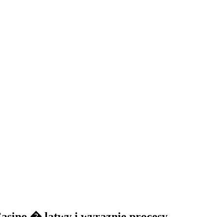
asino � latwy i wyraznie procesy