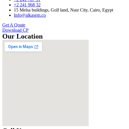
+2 241 968 32
15 Melsa buildings, Golf land, Nasr City, Cairo, Egypt
Info@alkasem.co
Get A Qoute
Download CP
Our Location