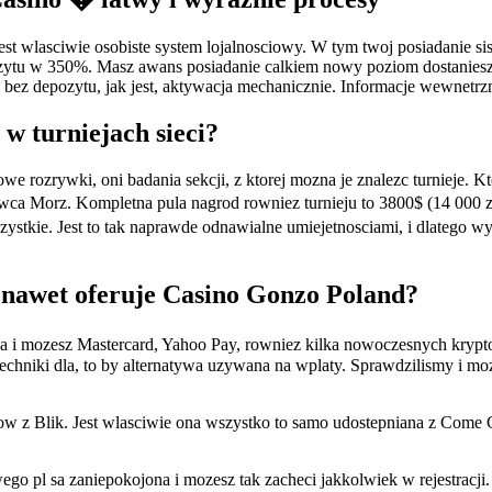
est wlasciwie osobiste system lojalnosciowy. W tym twoj posiadanie s
ozytu w 350%. Masz awans posiadanie calkiem nowy poziom dostaniesz 
 bez depozytu, jak jest, aktywacja mechanicznie. Informacje wewnetrz
w turniejach sieci?
e rozrywki, oni badania sekcji, z ktorej mozna je znalezc turnieje. K
wca Morz. Kompletna pula nagrod rowniez turnieju to 3800$ (14 000 zl
ystkie. Jest to tak naprawde odnawialne umiejetnosciami, i dlatego w
a nawet oferuje Casino Gonzo Poland?
a i mozesz Mastercard, Yahoo Pay, rowniez kilka nowoczesnych krypto
echniki dla, to by alternatywa uzywana na wplaty. Sprawdzilismy i mo
ow z Blik. Jest wlasciwie ona wszystko to samo udostepniana z Come Ca
o pl sa zaniepokojona i mozesz tak zacheci jakkolwiek w rejestracji.