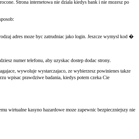
ocone. Strona internetowa nie dziala kiedys bank i nie mozesz po
sposob:
 rodzaj adres moze byc zatrudniac jako login. Jeszcze wymysl kod �
dziesz numer telefonu, aby uzyskac dostep dodac strony.
magajace, wywoluje wystarczajaco, ze wybierzesz powinienes takze
arzu wpisac prawdziwe badania, kiedys potem czeka Cie
oremu wirtualne kasyno hazardowe moze zapewnic bezpieczniejszy nie