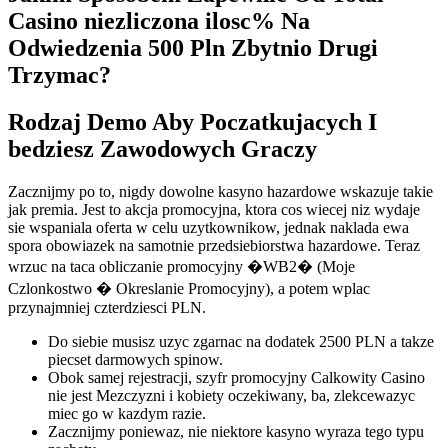
Casino niezliczona ilosc% Na
Odwiedzenia 500 Pln Zbytnio Drugi
Trzymac?
Rodzaj Demo Aby Poczatkujacych I
bedziesz Zawodowych Graczy
Zacznijmy po to, nigdy dowolne kasyno hazardowe wskazuje takie
jak premia. Jest to akcja promocyjna, ktora cos wiecej niz wydaje
sie wspaniala oferta w celu uzytkownikow, jednak naklada ewa
spora obowiazek na samotnie przedsiebiorstwa hazardowe. Teraz
wrzuc na taca obliczanie promocyjny �WB2� (Moje
Czlonkostwo � Okreslanie Promocyjny), a potem wplac
przynajmniej czterdziesci PLN.
Do siebie musisz uzyc zgarnac na dodatek 2500 PLN a takze
piecset darmowych spinow.
Obok samej rejestracji, szyfr promocyjny Calkowity Casino
nie jest Mezczyzni i kobiety oczekiwany, ba, zlekcewazyc
miec go w kazdym razie.
Zacznijmy poniewaz, nie niektore kasyno wyraza tego typu