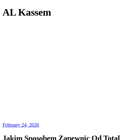
AL Kassem
February 24, 2026
Jakim Sposobem Zapewnic Od Total