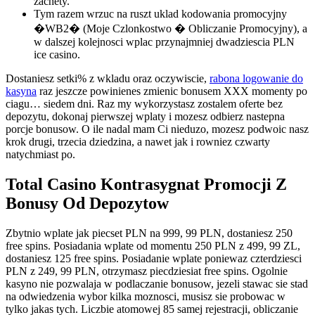
zachety.
Tym razem wrzuc na ruszt uklad kodowania promocyjny
�WB2� (Moje Czlonkostwo � Obliczanie Promocyjny), a
w dalszej kolejnosci wplac przynajmniej dwadziescia PLN
ice casino.
Dostaniesz setki% z wkladu oraz oczywiscie,
rabona logowanie do
kasyna
raz jeszcze powinienes zmienic bonusem XXX momenty po
ciagu… siedem dni. Raz my wykorzystasz zostalem oferte bez
depozytu, dokonaj pierwszej wplaty i mozesz odbierz nastepna
porcje bonusow. O ile nadal mam Ci nieduzo, mozesz podwoic nasz
krok drugi, trzecia dziedzina, a nawet jak i rowniez czwarty
natychmiast po.
Total Casino Kontrasygnat Promocji Z
Bonusy Od Depozytow
Zbytnio wplate jak piecset PLN na 999, 99 PLN, dostaniesz 250
free spins. Posiadania wplate od momentu 250 PLN z 499, 99 ZL,
dostaniesz 125 free spins. Posiadanie wplate poniewaz czterdziesci
PLN z 249, 99 PLN, otrzymasz piecdziesiat free spins. Ogolnie
kasyno nie pozwalaja w podlaczanie bonusow, jezeli stawac sie stad
na odwiedzenia wybor kilka moznosci, musisz sie probowac w
tylko jakas tych. Liczbie atomowej 85 samej rejestracji, obliczanie