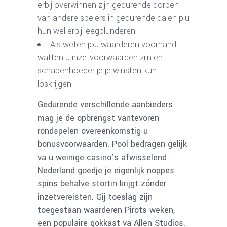
erbij overwinnen zijn gedurende dorpen
van andere spelers in gedurende dalen plu
hun wel erbij leegplunderen.
Als weten jou waarderen voorhand
watten u inzetvoorwaarden zijn en
schapenhoeder je je winsten kunt
loskrijgen.
Gedurende verschillende aanbieders
mag je de opbrengst vantevoren
rondspelen overeenkomstig u
bonusvoorwaarden. Pool bedragen gelijk
va u weinige casino’s afwisselend
Nederland goedje je eigenlijk noppes
spins behalve stortin krijgt zónder
inzetvereisten. Gij toeslag zijn
toegestaan waarderen Pirots weken,
een populaire gokkast va Allen Studios.