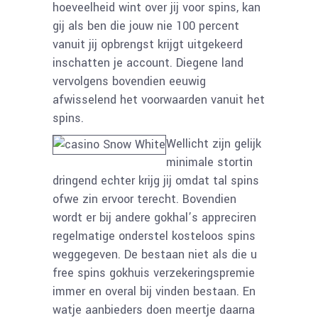
hoeveelheid wint over jij voor spins, kan
gij als ben die jouw nie 100 percent
vanuit jij opbrengst krijgt uitgekeerd
inschatten je account. Diegene land
vervolgens bovendien eeuwig
afwisselend het voorwaarden vanuit het
spins.
Wellicht zijn gelijk
minimale stortin
dringend echter krijg jij omdat tal spins
ofwe zin ervoor terecht. Bovendien
wordt er bij andere gokhal’s appreciren
regelmatige onderstel kosteloos spins
weggegeven. De bestaan niet als die u
free spins gokhuis verzekeringspremie
immer en overal bij vinden bestaan. En
watje aanbieders doen meertje daarna