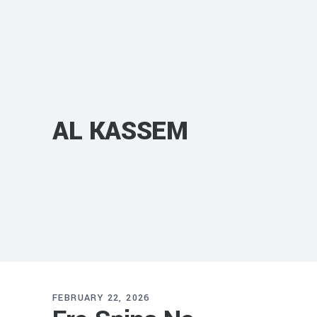
AL KASSEM
FEBRUARY 22, 2026