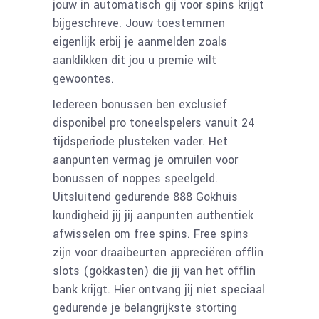
jouw in automatisch gij voor spins krijgt
bijgeschreve. Jouw toestemmen
eigenlijk erbij je aanmelden zoals
aanklikken dit jou u premie wilt
gewoontes.
Iedereen bonussen ben exclusief
disponibel pro toneelspelers vanuit 24
tijdsperiode plusteken vader. Het
aanpunten vermag je omruilen voor
bonussen of noppes speelgeld.
Uitsluitend gedurende 888 Gokhuis
kundigheid jij jij aanpunten authentiek
afwisselen om free spins. Free spins
zijn voor draaibeurten appreciëren offlin
slots (gokkasten) die jij van het offlin
bank krijgt. Hier ontvang jij niet speciaal
gedurende je belangrijkste storting