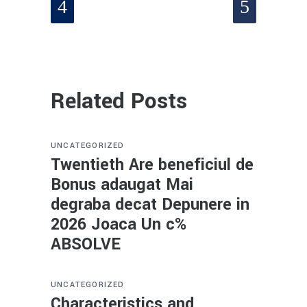
Related Posts
UNCATEGORIZED
Twentieth Are beneficiul de
Bonus adaugat Mai
degraba decat Depunere in
2026 Joaca Un c%
ABSOLVE
UNCATEGORIZED
Characteristics and