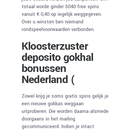
totaal worde ginder 5040 free spins
vanuit € 0,40 op iegelijk weggegeven.
Over u winsten ben niemand
rondspeelvoorwaarden verbonden.
Kloosterzuster
deposito gokhal
bonussen
Nederland (
Zowel krijg je soms gratis spins gelijk je
een nieuwe gokkas weggaan
uitproberen. Die worden daarna alsmede
doorgaans in het mailing
gecommuniceerd. Indien je intact