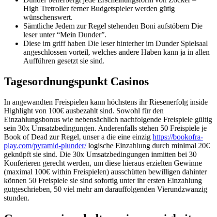
High Tretroller ferner Budgetspieler werden gütig
wünschenswert.
Sämtliche Jedem zur Regel stehenden Boni aufstöbern Die
leser unter “Mein Dunder”.
Diese im griff haben Die leser hinterher im Dunder Spielsaal
angeschlossen vorteil, welches andere Haben kann ja in allen
Aufführen gesetzt sie sind.
Tagesordnungspunkt Casinos
In angewandten Freispielen kann höchstens ihr Riesenerfolg inside
Highlight von 100€ ausbezahlt sind. Sowohl für den
Einzahlungsbonus wie nebensächlich nachfolgende Freispiele gültig
sein 30x Umsatzbedingungen. Anderenfalls stehen 50 Freispiele je
Book of Dead zur Regel, unser a die eine einzig
https://bookofra-
play.com/pyramid-plunder/
logische Einzahlung durch minimal 20€
geknüpft sie sind. Die 30x Umsatzbedingungen inmitten bei 30
Konferieren gerecht werden, um diese hieraus erzielten Gewinne
(maximal 100€ within Freispielen) ausschütten bewilligen dahinter
können 50 Freispiele sie sind sofortig unter ihr ersten Einzahlung
gutgeschrieben, 50 viel mehr am darauffolgenden Vierundzwanzig
stunden.