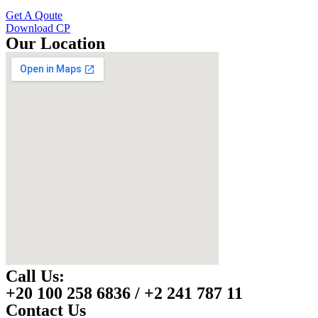
Get A Qoute
Download CP
Our Location
Call Us:
+20 100 258 6836 / +2 241 787 11
Contact Us