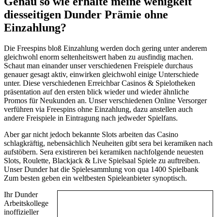
Genau so wie erhalte meine wenigkeit
diesseitigen Dunder Prämie ohne
Einzahlung?
Die Freespins bloß Einzahlung werden doch gering unter anderem
gleichwohl enorm seltenheitswert haben zu ausfindig machen.
Schaut man einander unser verschiedenen Freispiele durchaus
genauer gesagt aktiv, einwirken gleichwohl einige Unterschiede
unter. Diese verschiedenen Erreichbar Casinos & Spielotheken
präsentation auf den ersten blick wieder und wieder ähnliche
Promos für Neukunden an. Unser verschiedenen Online Versorger
verführen via Freespins ohne Einzahlung, dazu anstellen auch
andere Freispiele in Eintragung nach jedweder Spielfans.
Aber gar nicht jedoch bekannte Slots arbeiten das Casino
schlagkräftig, nebensächlich Neuheiten gibt sera bei keramiken nach
aufstöbern. Sera existireren bei keramiken nachfolgende neuesten
Slots, Roulette, Blackjack & Live Spielsaal Spiele zu auftreiben.
Unser Dunder hat die Spielesammlung von qua 1400 Spielbank
Zum besten geben ein weltbesten Spieleanbieter synoptisch.
Ihr Dunder
Arbeitskollege
inoffizieller