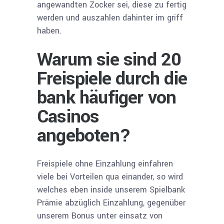
angewandten Zocker sei, diese zu fertig
werden und auszahlen dahinter im griff
haben.
Warum sie sind 20
Freispiele durch die
bank häufiger von
Casinos
angeboten?
Freispiele ohne Einzahlung einfahren
viele bei Vorteilen qua einander, so wird
welches eben inside unserem Spielbank
Prämie abzüglich Einzahlung, gegenüber
unserem Bonus unter einsatz von