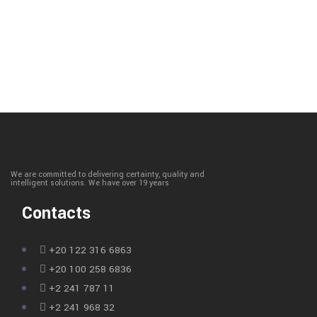
We are committed to delivering certainty, quality and
intelligent solutions. We have over 19 years
Contacts
+20 122 316 6863
+20 100 258 6836
+2 241 787 11
+2 241 968 32