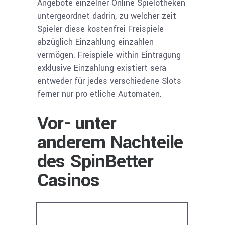
Angebote einzelner Online Spielotheken
untergeordnet dadrin, zu welcher zeit
Spieler diese kostenfrei Freispiele
abzüglich Einzahlung einzahlen
vermögen. Freispiele within Eintragung
exklusive Einzahlung existiert sera
entweder für jedes verschiedene Slots
ferner nur pro etliche Automaten.
Vor- unter
anderem Nachteile
des SpinBetter
Casinos