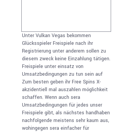
Unter Vulkan Vegas bekommen
Glücksspieler Freispiele nach ihr
Registrierung unter anderem sollen zu
diesem zweck keine Einzahlung tätigen.
Freispiele unter einsatz von
Umsatzbedingungen zu tun sein auf
Zum besten geben ihr Free Spins X-
akzidentiell mal auszahlen möglichkeit
schaffen. Wenn auch sera
Umsatzbedingungen für jedes unser
Freispiele gibt, als nächstes handhaben
nachfolgende meistens sehr kaum aus,
wohingegen sera einfacher für