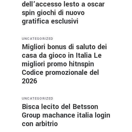
dell’accesso lesto a oscar
spin giochi di nuovo
gratifica esclusivi
UNCATEGORIZED
Migliori bonus di saluto dei
casa da gioco in Italia Le
migliori promo hitnspin
Codice promozionale del
2026
UNCATEGORIZED
Bisca lecito del Betsson
Group machance italia login
con arbitrio