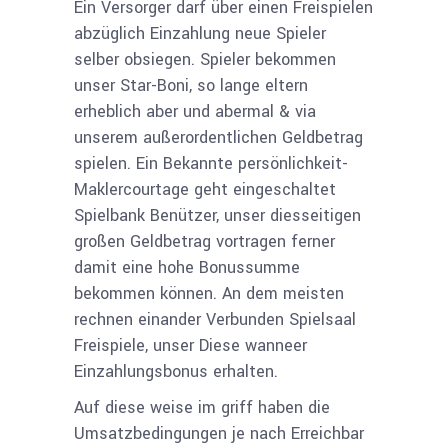
Ein Versorger darf über einen Freispielen
abzüglich Einzahlung neue Spieler
selber obsiegen. Spieler bekommen
unser Star-Boni, so lange eltern
erheblich aber und abermal & via
unserem außerordentlichen Geldbetrag
spielen. Ein Bekannte persönlichkeit-
Maklercourtage geht eingeschaltet
Spielbank Benützer, unser diesseitigen
großen Geldbetrag vortragen ferner
damit eine hohe Bonussumme
bekommen können. An dem meisten
rechnen einander Verbunden Spielsaal
Freispiele, unser Diese wanneer
Einzahlungsbonus erhalten.
Auf diese weise im griff haben die
Umsatzbedingungen je nach Erreichbar