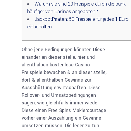
Warum sie sind 20 Freispiele durch die bank
häufiger von Casinos angeboten?
JackpotPiraten: 50 Freispiele für jedes 1 Euro
einbehalten
Ohne jene Bedingungen könnten Diese
einander an dieser stelle, hier und
allenthalben kostenlose Casino
Freispiele bewachen & an dieser stelle,
dort & allenthalben Gewinne zur
Ausschüttung erwirtschaften. Diese
Rollover- und Umsatzbedingungen
sagen, wie gleichfalls immer wieder
Diese einen Free Spins Maklercourtage
vorher einer Auszahlung ein Gewinne
umsetzen müssen.
Die leser zu tun