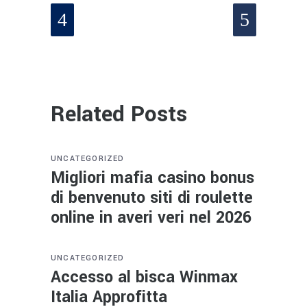
Related Posts
UNCATEGORIZED
Migliori mafia casino bonus
di benvenuto siti di roulette
online in averi veri nel 2026
UNCATEGORIZED
Accesso al bisca Winmax
Italia Approfitta