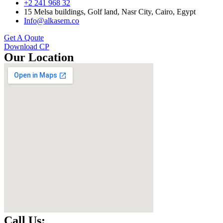
+2 241 968 32
15 Melsa buildings, Golf land, Nasr City, Cairo, Egypt
Info@alkasem.co
Get A Qoute
Download CP
Our Location
Call Us: