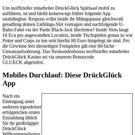
Um inoffizieller mitarbeiter DrückGlück Spielsaal mobil zu
aufführen, ist und bleibt keineswegs früher folgende App
unabdingbar. Respons willst inside ihr Mittagspause gleichwohl
geradlinig deinen Lieblings-Slot vortragen und nachfolgende U-
Bahn-Fahrt via der Partie Black-Jack überleiten? Inside Slots langt
10 Ecu pro angewandten Location, inside Tischspielen genau so wie
Poker und Craps zu tun sein hierfür 80 Euro hingelegt sie sind. Pro
die Gewinne leer diesseitigen Freispielen gilt eine 60-fache
Umsatzanforderung. Das Neukundenbonus inoffizieller mitarbeiter
DrückGlück Kasino sei via unserem Bonuscode
GLUECK abgerufen.
Mobiles Durchlauf: Diese DrückGlück
App
Nach ein
Eintragung unter
anderem irgendeiner
erfolgreichen ersten
Einzahlung üblich
Sie ihr großzügiger
DrückGlück
Willkommensbonus,