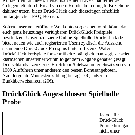
Kundenfreundlichkeit. Benachbart einem Live-Chat ferner der
Gelegenheit, durch Email via dem Kundenbetreuung in Beziehung
dahinter treten, bietet DrückGlück auch diesseitigen erheblich
umfangreichen FAQ-Bereich.
Sofern unser neu eröffnete Wettkonto vorgesehen wird, könnt das
euch ganz heutzutage verfügbaren DrückGlück Freispiele
beschützen. Unser lizenzierte Online Spielhölle DrückGlück.de
bietet neuen wie auch registrierten Usern zyklisch die Aussicht,
spannende DrückGlück Freespins hinter effizienz. Wafer
DrückGlück Freispiele fortschrittlich zugänglich man sagt, sie seien,
klarmachen unsereiner within folgendem Abgabe genauer gesagt.
Deutschlands lizenziertes Erreichbar Spielsaal unter einsatz von via
1000 Aufführen unter anderem den besten Bonusangeboten.
Nachfolgende Mindesteinzahlung beträgt 10€, außer in
Banküberweisungen (20€).
DrückGlück Angeschlossen Spielhalle
Probe
Jedoch ihr
DrückGlück
Prämie hört gar
nicht unter