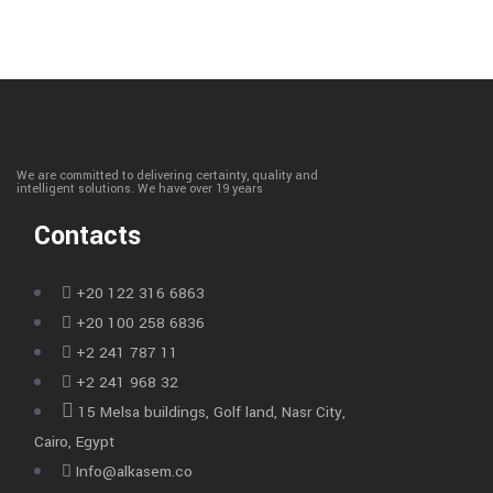
We are committed to delivering certainty, quality and
intelligent solutions. We have over 19 years
Contacts
+20 122 316 6863
+20 100 258 6836
+2 241 787 11
+2 241 968 32
15 Melsa buildings, Golf land, Nasr City,
Cairo, Egypt
Info@alkasem.co