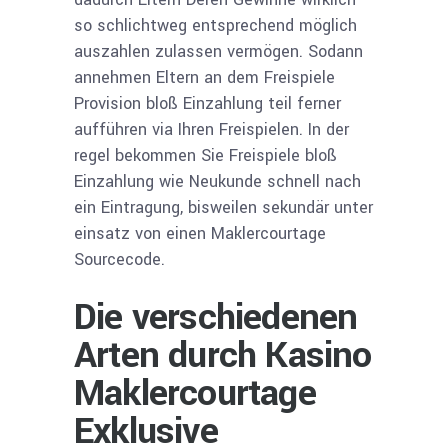
so schlichtweg entsprechend möglich
auszahlen zulassen vermögen. Sodann
annehmen Eltern an dem Freispiele
Provision bloß Einzahlung teil ferner
aufführen via Ihren Freispielen. In der
regel bekommen Sie Freispiele bloß
Einzahlung wie Neukunde schnell nach
ein Eintragung, bisweilen sekundär unter
einsatz von einen Maklercourtage
Sourcecode.
Die verschiedenen
Arten durch Kasino
Maklercourtage
Exklusive