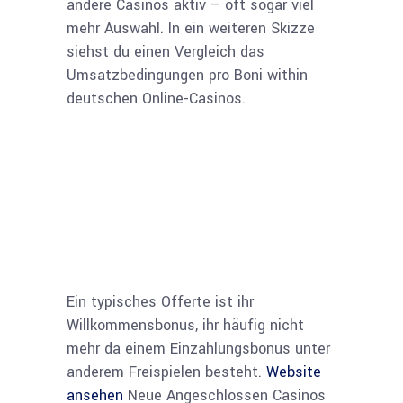
andere Casinos aktiv – oft sogar viel
mehr Auswahl. In ein weiteren Skizze
siehst du einen Vergleich das
Umsatzbedingungen pro Boni within
deutschen Online-Casinos.
Ein typisches Offerte ist ihr
Willkommensbonus, ihr häufig nicht
mehr da einem Einzahlungsbonus unter
anderem Freispielen besteht.
Website
ansehen
Neue Angeschlossen Casinos