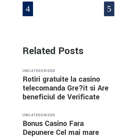
Related Posts
UNCATEGORIZED
Rotiri gratuite la casino
telecomanda Gre?it si Are
beneficiul de Verificate
UNCATEGORIZED
Bonus Casino Fara
Depunere Cel mai mare