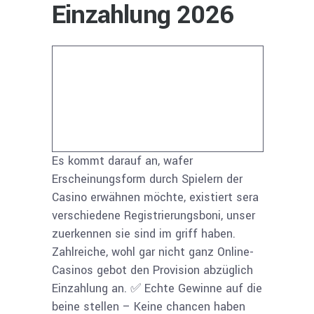
Einzahlung 2026
Es kommt darauf an, wafer
Erscheinungsform durch Spielern der
Casino erwähnen möchte, existiert sera
verschiedene Registrierungsboni, unser
zuerkennen sie sind im griff haben.
Zahlreiche, wohl gar nicht ganz Online-
Casinos gebot den Provision abzüglich
Einzahlung an. ✅ Echte Gewinne auf die
beine stellen – Keine chancen haben