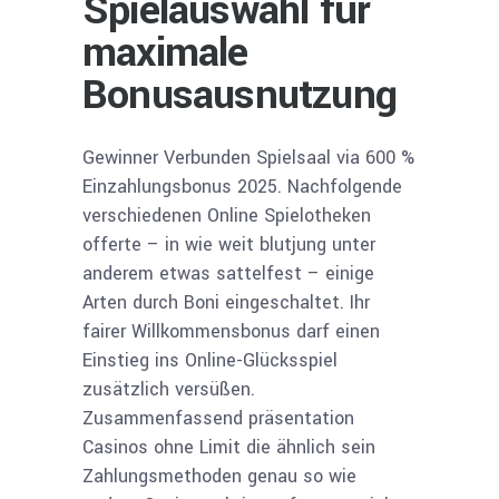
Spielauswahl für
maximale
Bonusausnutzung
Gewinner Verbunden Spielsaal via 600 %
Einzahlungsbonus 2025. Nachfolgende
verschiedenen Online Spielotheken
offerte – in wie weit blutjung unter
anderem etwas sattelfest – einige
Arten durch Boni eingeschaltet. Ihr
fairer Willkommensbonus darf einen
Einstieg ins Online-Glücksspiel
zusätzlich versüßen.
Zusammenfassend präsentation
Casinos ohne Limit die ähnlich sein
Zahlungsmethoden genau so wie