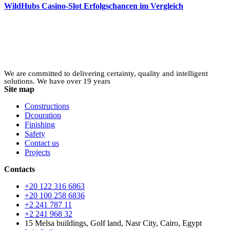
WildHubs Casino-Slot Erfolgschancen im Vergleich
We are committed to delivering certainty, quality and intelligent
solutions. We have over 19 years
Site map
Constructions
Dcouration
Finishing
Safety
Contact us
Projects
Contacts
+20 122 316 6863
+20 100 258 6836
+2 241 787 11
+2 241 968 32
15 Melsa buildings, Golf land, Nasr City, Cairo, Egypt