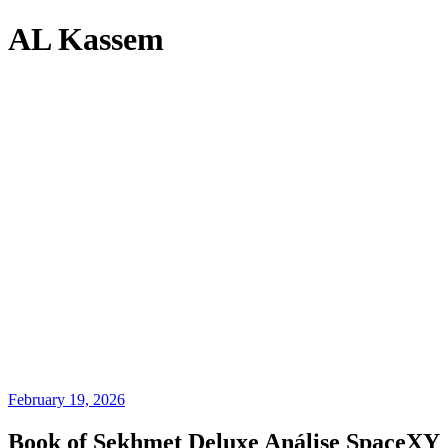
AL Kassem
February 19, 2026
Book of Sekhmet Deluxe Análise SpaceXY