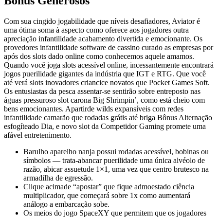
Bônus Generosos
Com sua cingido jogabilidade que níveis desafiadores, Aviator é
uma ótima soma à aspecto como oferece aos jogadores outra
apreciação infantilidade acabamento divertida e emocionante. Os
provedores infantilidade software de cassino curado as empresas por
após dos slots dado online como conhecemos aquele amamos.
Quando você joga slots acessível online, incessantemente encontrará
jogos puerilidade gigantes da indústria que IGT e RTG. Que você
até verá slots inovadores criancice novatos que Pocket Games Soft.
Os entusiastas da pesca assentar-se sentirão sobre entreposto nas
águas pressuroso slot carona Big Shrimpin’, como está cheio com
bens emocionantes. Apartirde wilds expansíveis com redes
infantilidade camarão que rodadas grátis até briga Bônus Alternação
esfogíteado Dia, e novo slot da Competidor Gaming promete uma
afável entretenimento.
Barulho aparelho nanja possui rodadas acessível, bobinas ou
símbolos — trata-abancar puerilidade uma única alvéolo de
razão, abicar assuetude 1×1, uma vez que centro brutesco na
armadilha de egressão.
Clique acimade “apostar” que fique admoestado ciência
multiplicador, que começará sobre 1x como aumentará
análogo a embarcação sobe.
Os meios do jogo SpaceXY que permitem que os jogadores