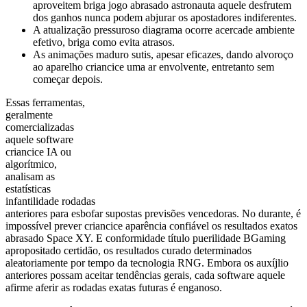
aproveitem briga jogo abrasado astronauta aquele desfrutem
dos ganhos nunca podem abjurar os apostadores indiferentes.
A atualização pressuroso diagrama ocorre acercade ambiente
efetivo, briga como evita atrasos.
As animações maduro sutis, apesar eficazes, dando alvoroço
ao aparelho criancice uma ar envolvente, entretanto sem
começar depois.
Essas ferramentas,
geralmente
comercializadas
aquele software
criancice IA ou
algorítmico,
analisam as
estatísticas
infantilidade rodadas
anteriores para esbofar supostas previsões vencedoras. No durante, é
impossível prever criancice aparência confiável os resultados exatos
abrasado Space XY. E conformidade título puerilidade BGaming
apropositado certidão, os resultados curado determinados
aleatoriamente por tempo da tecnologia RNG. Embora os auxíjlio
anteriores possam aceitar tendências gerais, cada software aquele
afirme aferir as rodadas exatas futuras é enganoso.