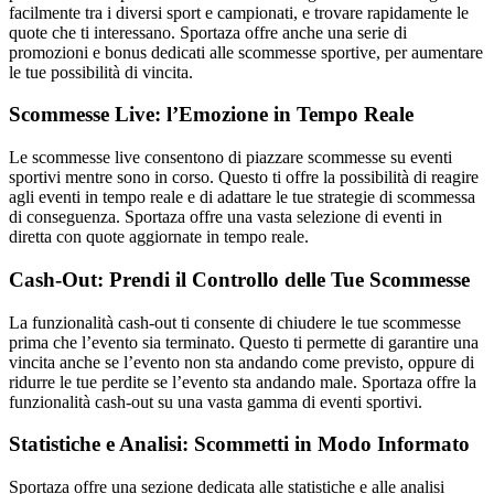
facilmente tra i diversi sport e campionati, e trovare rapidamente le
quote che ti interessano. Sportaza offre anche una serie di
promozioni e bonus dedicati alle scommesse sportive, per aumentare
le tue possibilità di vincita.
Scommesse Live: l’Emozione in Tempo Reale
Le scommesse live consentono di piazzare scommesse su eventi
sportivi mentre sono in corso. Questo ti offre la possibilità di reagire
agli eventi in tempo reale e di adattare le tue strategie di scommessa
di conseguenza. Sportaza offre una vasta selezione di eventi in
diretta con quote aggiornate in tempo reale.
Cash-Out: Prendi il Controllo delle Tue Scommesse
La funzionalità cash-out ti consente di chiudere le tue scommesse
prima che l’evento sia terminato. Questo ti permette di garantire una
vincita anche se l’evento non sta andando come previsto, oppure di
ridurre le tue perdite se l’evento sta andando male. Sportaza offre la
funzionalità cash-out su una vasta gamma di eventi sportivi.
Statistiche e Analisi: Scommetti in Modo Informato
Sportaza offre una sezione dedicata alle statistiche e alle analisi