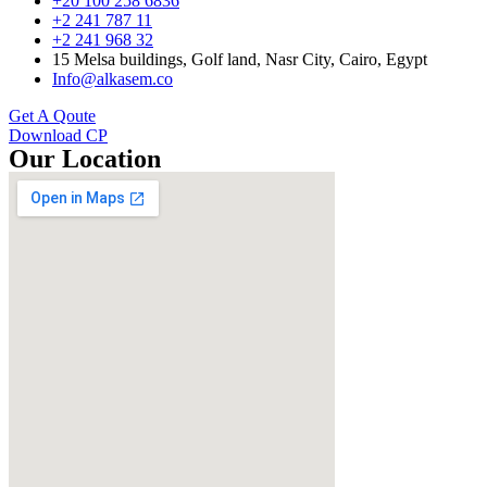
+20 100 258 6836
+2 241 787 11
+2 241 968 32
15 Melsa buildings, Golf land, Nasr City, Cairo, Egypt
Info@alkasem.co
Get A Qoute
Download CP
Our Location