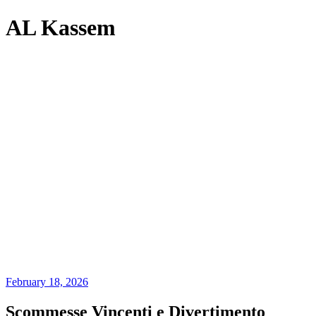
AL Kassem
February 18, 2026
Scommesse Vincenti e Divertimento