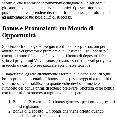
sportive, che ti fornisce informazioni dettagliate sulle squadre, i
giocatori, i campionati e gli eventi sportivi. Queste informazioni ti
possono aiutare a prendere decisioni di scommessa più informate e
ad aumentare le tue possibilità di successo.
Bonus e Promozioni: un Mondo di
Opportunità
Sportaza offre una generosa gamma di bonus e promozioni per
attirare nuovi giocatori e premiare quelli esistenti. Tra i bonus più
comuni ci sono il bonus di benvenuto, i bonus di deposito, i free
spin e i programmi VIP. I bonus possono essere utilizzati per giocare
ai giochi da casinò o per piazzare scommesse sportive.
È importante leggere attentamente i termini e le condizioni di ogni
bonus prima di accettarlo. I bonus sono spesso soggetti a requisiti di
scommessa, che stabiliscono quante volte devi scommettere
l’importo del bonus prima di poterlo prelevare. Sportaza offre bonus
con requisiti di scommessa ragionevoli e trasparenti.
Bonus di Benvenuto: Un bonus generoso per i nuovi giocatori
che si registrano
Bonus di Deposito: Un bonus che viene offerto quando
depositi denaro sul tuo conto