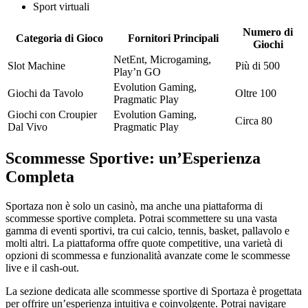
Sport virtuali
Numero di
Categoria di Gioco
Fornitori Principali
Giochi
NetEnt, Microgaming,
Slot Machine
Più di 500
Play’n GO
Evolution Gaming,
Giochi da Tavolo
Oltre 100
Pragmatic Play
Giochi con Croupier
Evolution Gaming,
Circa 80
Dal Vivo
Pragmatic Play
Scommesse Sportive: un’Esperienza
Completa
Sportaza non è solo un casinò, ma anche una piattaforma di
scommesse sportive completa. Potrai scommettere su una vasta
gamma di eventi sportivi, tra cui calcio, tennis, basket, pallavolo e
molti altri. La piattaforma offre quote competitive, una varietà di
opzioni di scommessa e funzionalità avanzate come le scommesse
live e il cash-out.
La sezione dedicata alle scommesse sportive di Sportaza è progettata
per offrire un’esperienza intuitiva e coinvolgente. Potrai navigare