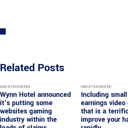
Related Posts
UNCATEGORIZED
UNCATEGORIZED
Wynn Hotel announced
Including small
it’s putting some
earnings video
websites gaming
that is a terrif
industry within the
improve your 
loads of claims
rapidly