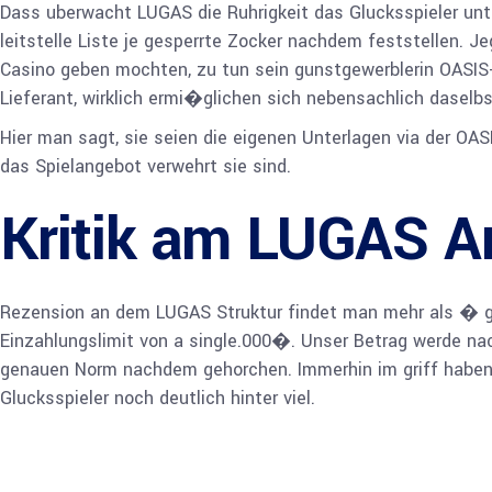
Dass uberwacht LUGAS die Ruhrigkeit das Glucksspieler unte
leitstelle Liste je gesperrte Zocker nachdem feststellen. Je
Casino geben mochten, zu tun sein gunstgewerblerin OASIS-A
Lieferant, wirklich ermi�glichen sich nebensachlich dasel
Hier man sagt, sie seien die eigenen Unterlagen via der OA
das Spielangebot verwehrt sie sind.
Kritik am LUGAS A
Rezension an dem LUGAS Struktur findet man mehr als � ger
Einzahlungslimit von a single.000�. Unser Betrag werde nac
genauen Norm nachdem gehorchen. Immerhin im griff haben 1
Glucksspieler noch deutlich hinter viel.