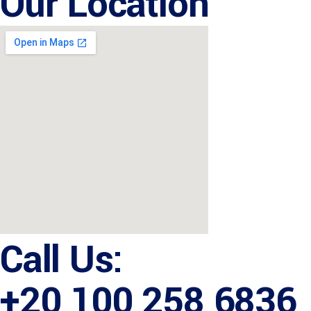
Our Location
Call Us:
+20 100 258 6836