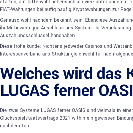
starten, auf bitte wohl nebensachlich vier- unter anderem f
FIAT-Wahrungen beilaufig haufig Kryptowahrungen zur Regel
Genauso wohl nachdem bekannt sein: Ebendiese Auszahlung
ihr Mitbewerb qua Anschluss ans System. Ihr Veranlassung:
Auszahlungsschlussel handhaben.
Diese frohe kunde: Nichtens jedweder Casinos und Wettanbie
Interessenverband ans Struktur gleichwohl fur nachfolgende
Welches wird das 
LUGAS ferner OAS
Die zwei Systeme LUGAS ferner OASIS sind vielmals in eine
Glucksspielstaatsvertrags 2021 within ein gewissen Bindung
nachdem tun.