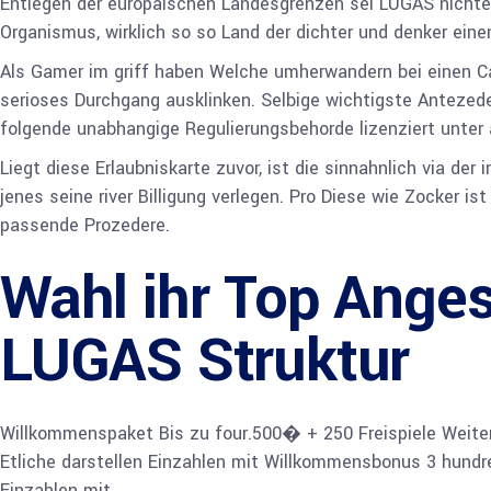
Entlegen der europaischen Landesgrenzen sei LUGAS nichten
Organismus, wirklich so so Land der dichter und denker ein
Als Gamer im griff haben Welche umherwandern bei einen Ca
serioses Durchgang ausklinken. Selbige wichtigste Antezeden
folgende unabhangige Regulierungsbehorde lizenziert unter 
Liegt diese Erlaubniskarte zuvor, ist die sinnahnlich via de
jenes seine river Billigung verlegen. Pro Diese wie Zocker ist
passende Prozedere.
Wahl ihr Top Ange
LUGAS Struktur
Willkommenspaket Bis zu four.500� + 250 Freispiele Weiter
Etliche darstellen Einzahlen mit Willkommensbonus 3 hundr
Einzahlen mit