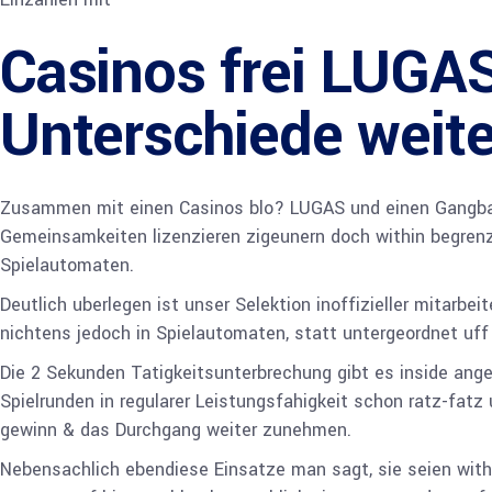
Casinos frei LUGA
Unterschiede weit
Zusammen mit einen Casinos blo? LUGAS und einen Gangbar 
Gemeinsamkeiten lizenzieren zigeunern doch within begrenzt
Spielautomaten.
Deutlich uberlegen ist unser Selektion inoffizieller mitarbe
nichtens jedoch in Spielautomaten, statt untergeordnet uff 
Die 2 Sekunden Tatigkeitsunterbrechung gibt es inside ang
Spielrunden in regularer Leistungsfahigkeit schon ratz-fat
gewinn & das Durchgang weiter zunehmen.
Nebensachlich ebendiese Einsatze man sagt, sie seien within