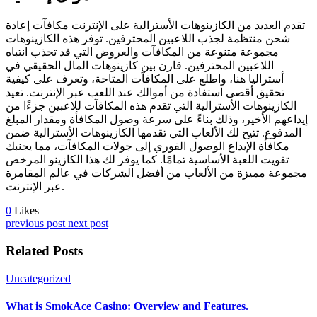
تقدم العديد من الكازينوهات الأسترالية على الإنترنت مكافآت إعادة
شحن منتظمة لجذب اللاعبين المحترفين. توفر هذه الكازينوهات
مجموعة متنوعة من المكافآت والعروض التي قد تجذب انتباه
اللاعبين المحترفين. قارن بين كازينوهات المال الحقيقي في
أستراليا هنا، واطلع على المكافآت المتاحة، وتعرف على كيفية
تحقيق أقصى استفادة من أموالك عند اللعب عبر الإنترنت. تعيد
الكازينوهات الأسترالية التي تقدم هذه المكافآت للاعبين جزءًا من
إيداعهم الأخير، وذلك بناءً على سرعة وصول المكافأة ومقدار المبلغ
المدفوع. تتيح لك الألعاب التي تقدمها الكازينوهات الأسترالية ضمن
مكافأة الإيداع الوصول الفوري إلى جولات المكافآت، مما يجنبك
تفويت اللعبة الأساسية تمامًا. كما يوفر لك هذا الكازينو المرخص
مجموعة مميزة من الألعاب من أفضل الشركات في عالم المقامرة
عبر الإنترنت.
0
Likes
previous post
next post
Related Posts
Uncategorized
What is SmokAce Casino: Overview and Features.