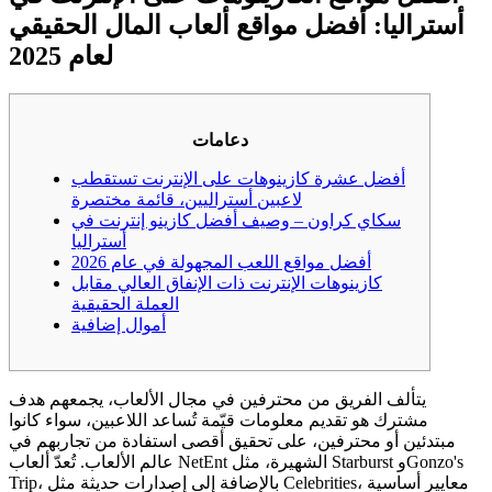
أستراليا: أفضل مواقع ألعاب المال الحقيقي
لعام 2025
دعامات
أفضل عشرة كازينوهات على الإنترنت تستقطب
لاعبين أستراليين، قائمة مختصرة
سكاي كراون – وصيف أفضل كازينو إنترنت في
أستراليا
أفضل مواقع اللعب المجهولة في عام 2026
كازينوهات الإنترنت ذات الإنفاق العالي مقابل
العملة الحقيقية
أموال إضافية
يتألف الفريق من محترفين في مجال الألعاب، يجمعهم هدف
مشترك هو تقديم معلومات قيّمة تُساعد اللاعبين، سواء كانوا
مبتدئين أو محترفين، على تحقيق أقصى استفادة من تجاربهم في
عالم الألعاب. تُعدّ ألعاب NetEnt الشهيرة، مثل Starburst وGonzo's
Trip، بالإضافة إلى إصدارات حديثة مثل Celebrities، معايير أساسية