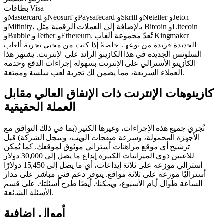
بطاقات Visa
وMastercard وNeosurf وPaysafecard وSkrill وNeteller وJeton
وMifinity، بالإضافة إلى العملات الرقمية مثل Bitcoin وLitecoin
وBubble وTether وEthereum. تُعدّ مجموعة ألعاب Kingmaker
الجديدة فريدة من نوعها، خاصةً إذا كنت من محبي تجربة ألعاب
السلوتس الجديدة في هذا الكازينو الرائد على الإنترنت. يشتهر هذا
الكازينو الأسترالي على الإنترنت بسهولة إجراءات الدفع وخدمة
العملاء السريعة، مما يضمن لك تجربة لعب سلسة وممتعة.
كازينوهات الإنترنت ذات الإنفاق العالي مقابل
العملة الحقيقية
نُجري جميع هذه الإجراءات، وغيرها الكثير (بما في ذلك التوافق مع
الأجهزة المحمولة، وسرعة صفحات الويب، وسجل الشركة) قبل
ترشيح أي موقع مراهنات أسترالي موثوق لموقعك. كما يُمكن
للاعبين ذوي الميزانيات الكبيرة إيداع ما يصل إلى 30,000 دولار
أسترالي موزعة على ثلاثة إيداعات، أي ما يصل إلى 15,450 دولارًا
أستراليًا موزعة على ثلاثة مواقع. يتوفر دعم فني مباشر على مدار
الساعة طوال أيام الأسبوع، ويمكنك أيضًا طرح أسئلتك على قسم
الأسئلة الشائعة.
أموال إضافية