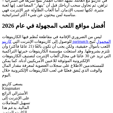
في كازينو مع العائلة. تشهد ألعاب القمار نموًا سريعًا في أستراليا –
تراهن، ثم تحاول سحب أرباحك قبل أن "ينهار" المضاعف. إنها لعبة
مثيرة، لكنها تسبب الإدمان. أما ألعاب الطاولة عبر الإنترنت فهي
مناسبة لمن يبحثون عن شيء أكثر استراتيجية.
أفضل مواقع اللعب المجهولة في عام 2026
ليس من الضروري الإقامة في مقاطعة تُنظم فيها الكازينوهات
كازينو parimatch المحمول
تُتيح
للوصول إلى كازينوهات الإنترنت التي
اللعب بأموال حقيقية، ولكن يجب أن تكون بالغًا (21 عامًا فأكثر) وأن
تلتزم بشروطها. وقد استغلت مؤسسة الكازينوهات خبرتها التراكمية
التي تزيد عن 30 عامًا في مجال ألعاب الإنترنت لتصنيف الكازينوهات
الإلكترونية الموثوقة للاعبين الأمريكيين أدناه. كما يمكن
للمستخدمين الاطلاع على سجلات العضوية لمعرفة مقدار المال
والوقت الذي يُنفق فعليًا في لعب الكازينوهات الإلكترونية خلال
اليوم.
يسعى كازينو
Kingmaker
الأسترالي الرائع
على الإنترنت إلى
تسهيل المعاملات
المالية. يدعم هذا
الكازينو المتميز