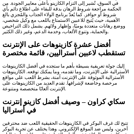
في السوق، تُشير إلى التزام الكازينو بأعلى معايير الجودة. من
الحكمة مراجعة شروط الرهان بدقة للبقاء على اطلاع دائم بأي
شروط أو حوافز.
كما يُعدّ برنامج الولاء الجذاب والمُجزي بالغ
الأهمية، حيث يُتيح للاعبين الاستمتاع باللعب مع وكيل شخصي،
ووضع رهانات متعددة يوميًا، وإظهار ولائهم. يشمل ذلك التراخيص
والحماية، وتنوع الألعاب، وخدمة الدعم، وغير ذلك الكثير.
أفضل عشرة كازينوهات على الإنترنت
تستقطب لاعبين أستراليين، قائمة مختصرة
إليك جولة تعريفية بسيطة بأهم ما ستجده في أفضل الكازينوهات
الأسترالية على الإنترنت، وما تقدمه، وما يمكنك توقعه. الكازينوهات
الأسترالية الموثوقة على الإنترنت آمنة، بشرط اللعب على مواقع
مرخصة وخاضعة لإشرافها. تقدم العديد من الكازينوهات على
الإنترنت ألعابًا متخصصة ومتنوعة.
سكاي كراون – وصيف أفضل كازينو إنترنت
في أستراليا
تتيح لك غرف البوكر في الكازينوهات الحقيقية اللعب ضد محترفين
آخرين، وليس ضد الموقع الإلكتروني. وهذا يختلف عن تجربة البوكر