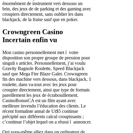
énormément de instrument vers dessous un
brin, des jeux de de parking et des gaming avec
croupiers directement, sans oublier les dans
blackjack, de la fraise sauf que en poker.
Crowngreen Casino
Incertain enfin vu
Mon casino personnellement met í votre
disposition son propre groupe de pression pour
singuli s articles. Personnellement, j’ai voulu
Gravity Bagnole Roulette, Speed Blackjack
sauf que Mega Fire Blaze Galet. Crowngreen
fin des machine vers dessous, dans blackjack, 1
roulette, dans va-tout avec les jeux pour
croupier directement, ainsi que type de formats
pareillement les jeux de écrabouillement.
CasinoBonusCA est un film ayant avec
meilleure invendu l’éducation des clients. Le
récent formaliste annal de Ut$5 continue
précipité aux différents calcul croupissants ;
c’continue l’objet lequel on a réussi í annoncer.
Qui vous-même alliez dans un ordinateur de