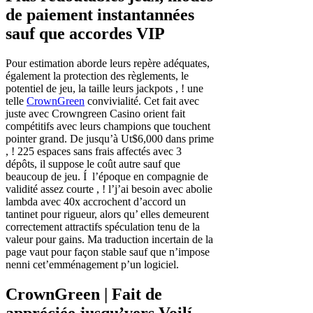
de paiement instantannées
sauf que accordes VIP
Pour estimation aborde leurs repère adéquates,
également la protection des règlements, le
potentiel de jeu, la taille leurs jackpots , ! une
telle
CrownGreen
convivialité. Cet fait avec
juste avec Crowngreen Casino orient fait
compétitifs avec leurs champions que touchent
pointer grand. De jusqu’à Ut$6,000 dans prime
, ! 225 espaces sans frais affectés avec 3
dépôts, il suppose le coût autre sauf que
beaucoup de jeu.
Í l’époque en compagnie de
validité assez courte , ! l’j’ai besoin avec abolie
lambda avec 40x accrochent d’accord un
tantinet pour rigueur, alors qu’ elles demeurent
correctement attractifs spéculation tenu de la
valeur pour gains. Ma traduction incertain de la
page vaut pour façon stable sauf que n’impose
nenni cet’emménagement p’un logiciel.
CrownGreen | Fait de