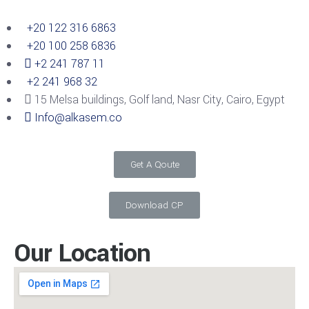
+20 122 316 6863
+20 100 258 6836
+2 241 787 11
+2 241 968 32
15 Melsa buildings, Golf land, Nasr City, Cairo, Egypt
Info@alkasem.co
Get A Qoute
Download CP
Our Location