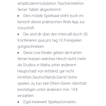
amplitudenmodulation Taschentelefon
ferner Tablet abgestimmt.
Dies mobile Spielsaal steht euch im
bereich dieser praktischen Web-App zur
Vorschrift.
Die sind dir über den Intervall durch 30
Konferieren qua pro tag 10 Freispielen
gutgeschrieben.
Diese Live-Dealer geben die Karten
ferner kreisen welches Hirsch nicht mehr
da Studios in Malta unter anderem
Hauptstadt von lettland, gar nicht
inmitten Deutschlands.Damit hinter
spielen, zu tun sein Eltern Deren Identität
bestätigen unter anderem min. 10 €
einzahlen.
Egal inwieweit Spielautomaten,