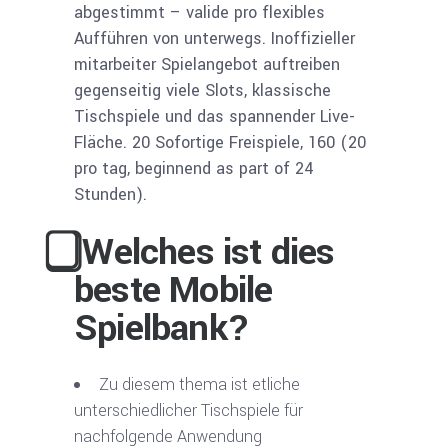
abgestimmt – valide pro flexibles
Aufführen von unterwegs. Inoffizieller
mitarbeiter Spielangebot auftreiben
gegenseitig viele Slots, klassische
Tischspiele und das spannender Live-
Fläche. 20 Sofortige Freispiele, 160 (20
pro tag, beginnend as part of 24
Stunden).
⃣ Welches ist dies
beste Mobile
Spielbank?
Zu diesem thema ist etliche
unterschiedlicher Tischspiele für
nachfolgende Anwendung