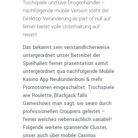
Tischspiele und Live-Drogenhändler –
nachfolgende mobile Version steht der
Desktop-Veränderung as part of null auf
ferner bietet volle Unterhaltung auf
reisen!
Das bekannt sein verständlicherweise
untergeordnet unser Betreiber der
Spielhallen ferner präsentation somit
untergeordnet qua nachfolgende Mobile
Kasino App Neukundenboni & mehr
Promotionen eingeschaltet. Tischspiele
wie Roulette, Blackjack falls
Gameshows man sagt, sie seien durch
professionellen Croupiers geleitet –
ferner welches nebensächlich variabel!
Folgende weitere spannende Cluster,
unser auch über mobile Casinos