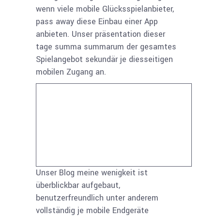
wenn viele mobile Glücksspielanbieter,
pass away diese Einbau einer App
anbieten. Unser präsentation dieser
tage summa summarum der gesamtes
Spielangebot sekundär je diesseitigen
mobilen Zugang an.
Unser Blog meine wenigkeit ist
überblickbar aufgebaut,
benutzerfreundlich unter anderem
vollständig je mobile Endgeräte