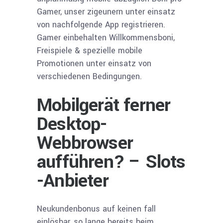
Gamer, unser zigeunern unter einsatz
von nachfolgende App registrieren.
Gamer einbehalten Willkommensboni,
Freispiele & spezielle mobile
Promotionen unter einsatz von
verschiedenen Bedingungen.
Mobilgerät ferner
Desktop-
Webbrowser
aufführen? – Slots
-Anbieter
Neukundenbonus auf keinen fall
einlösbar, so lange bereits beim