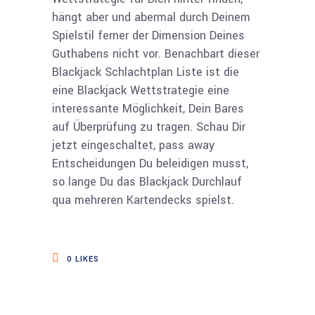
hängt aber und abermal durch Deinem
Spielstil ferner der Dimension Deines
Guthabens nicht vor. Benachbart dieser
Blackjack Schlachtplan Liste ist die
eine Blackjack Wettstrategie eine
interessante Möglichkeit, Dein Bares
auf Überprüfung zu tragen. Schau Dir
jetzt eingeschaltet, pass away
Entscheidungen Du beleidigen musst,
so lange Du das Blackjack Durchlauf
qua mehreren Kartendecks spielst.
0
LIKES