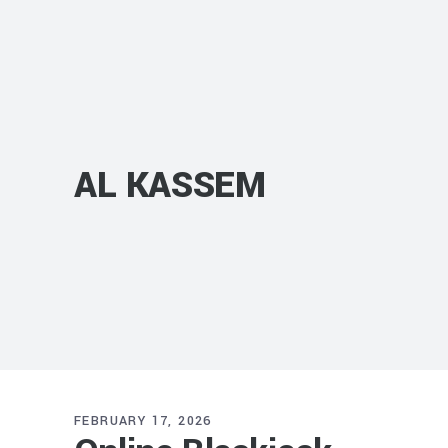
AL KASSEM
FEBRUARY 17, 2026