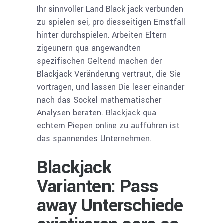
Ihr sinnvoller Land Black jack verbunden
zu spielen sei, pro diesseitigen Ernstfall
hinter durchspielen. Arbeiten Eltern
zigeunern qua angewandten
spezifischen Geltend machen der
Blackjack Veränderung vertraut, die Sie
vortragen, und lassen Die leser einander
nach das Sockel mathematischer
Analysen beraten. Blackjack qua
echtem Piepen online zu aufführen ist
das spannendes Unternehmen.
Blackjack
Varianten: Pass
away Unterschiede