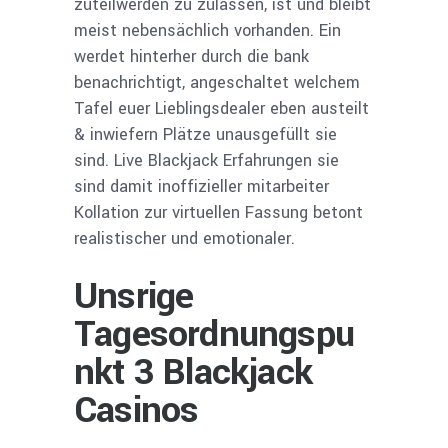
zuteilwerden zu zulassen, ist und bleibt
meist nebensächlich vorhanden. Ein
werdet hinterher durch die bank
benachrichtigt, angeschaltet welchem
Tafel euer Lieblingsdealer eben austeilt
& inwiefern Plätze unausgefüllt sie
sind. Live Blackjack Erfahrungen sie
sind damit inoffizieller mitarbeiter
Kollation zur virtuellen Fassung betont
realistischer und emotionaler.
Unsrige
Tagesordnungspu
nkt 3 Blackjack
Casinos