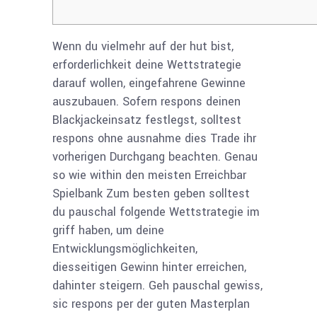
Wenn du vielmehr auf der hut bist,
erforderlichkeit deine Wettstrategie
darauf wollen, eingefahrene Gewinne
auszubauen. Sofern respons deinen
Blackjackeinsatz festlegst, solltest
respons ohne ausnahme dies Trade ihr
vorherigen Durchgang beachten. Genau
so wie within den meisten Erreichbar
Spielbank Zum besten geben solltest
du pauschal folgende Wettstrategie im
griff haben, um deine
Entwicklungsmöglichkeiten,
diesseitigen Gewinn hinter erreichen,
dahinter steigern.
Geh pauschal gewiss,
sic respons per der guten Masterplan