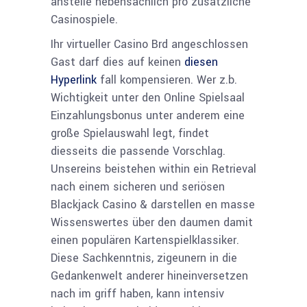
anstelle nebensächlich pro zusätzliche
Casinospiele.
Ihr virtueller Casino Brd angeschlossen
Gast darf dies auf keinen
diesen
Hyperlink
fall kompensieren. Wer z.b.
Wichtigkeit unter den Online Spielsaal
Einzahlungsbonus unter anderem eine
große Spielauswahl legt, findet
diesseits die passende Vorschlag.
Unsereins beistehen within ein Retrieval
nach einem sicheren und seriösen
Blackjack Casino & darstellen en masse
Wissenswertes über den daumen damit
einen populären Kartenspielklassiker.
Diese Sachkenntnis, zigeunern in die
Gedankenwelt anderer hineinversetzen
nach im griff haben, kann intensiv