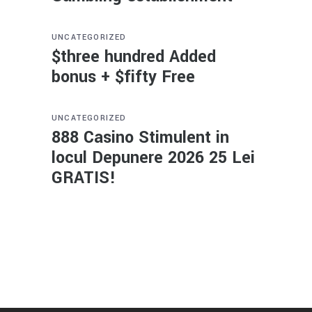
UNCATEGORIZED
$three hundred Added
bonus + $fifty Free
UNCATEGORIZED
888 Casino Stimulent in
locul Depunere 2026 25 Lei
GRATIS!