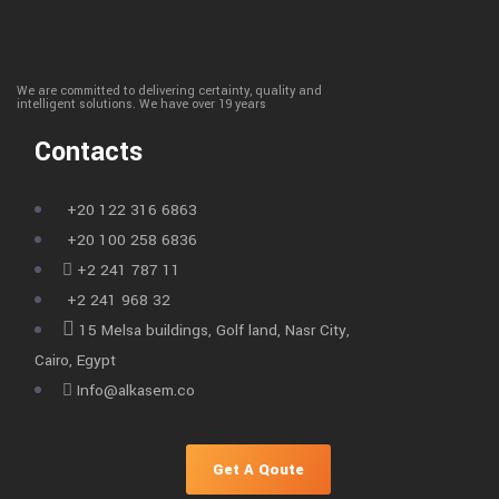
We are committed to delivering certainty, quality and
intelligent solutions. We have over 19 years
Contacts
+20 122 316 6863
+20 100 258 6836
+2 241 787 11
+2 241 968 32
15 Melsa buildings, Golf land, Nasr City,
Cairo, Egypt
Info@alkasem.co
Get A Qoute