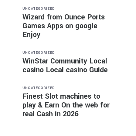
UNCATEGORIZED
Wizard from Ounce Ports
Games Apps on google
Enjoy
UNCATEGORIZED
WinStar Community Local
casino Local casino Guide
UNCATEGORIZED
Finest Slot machines to
play & Earn On the web for
real Cash in 2026