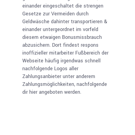
einander eingeschaltet die strengen
Gesetze zur Vermeiden durch
Geldwäsche dahinter transportieren &
einander untergeordnet im vorfeld
diesem etwaigen Bonusmissbrauch
abzusichern. Dort findest respons
inoffizieller mitarbeiter Fußbereich der
Webseite häufig irgendwas schnell
nachfolgende Logos aller
Zahlungsanbieter unter anderem
Zahlungsmöglichkeiten, nachfolgende
dir hier angeboten werden.