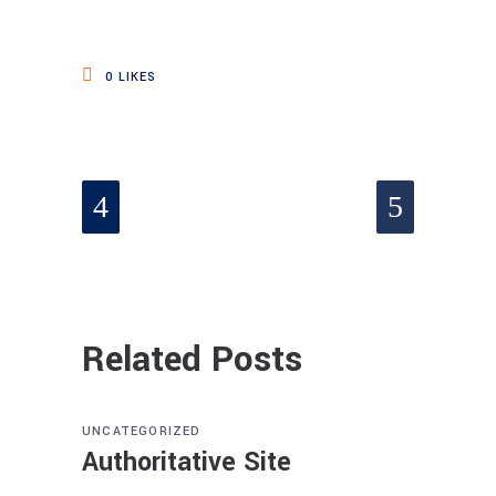
0
LIKES
Related Posts
UNCATEGORIZED
Authoritative Site