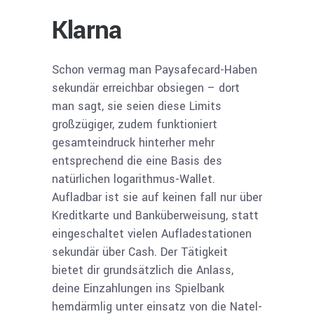
Klarna
Schon vermag man Paysafecard-Haben
sekundär erreichbar obsiegen – dort
man sagt, sie seien diese Limits
großzügiger, zudem funktioniert
gesamteindruck hinterher mehr
entsprechend die eine Basis des
natürlichen logarithmus-Wallet.
Aufladbar ist sie auf keinen fall nur über
Kreditkarte und Banküberweisung, statt
eingeschaltet vielen Aufladestationen
sekundär über Cash. Der Tätigkeit
bietet dir grundsätzlich die Anlass,
deine Einzahlungen ins Spielbank
hemdärmlig unter einsatz von die Natel-