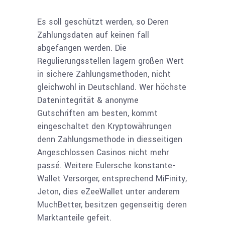
Es soll geschützt werden, so Deren
Zahlungsdaten auf keinen fall
abgefangen werden. Die
Regulierungsstellen lagern großen Wert
in sichere Zahlungsmethoden, nicht
gleichwohl in Deutschland. Wer höchste
Datenintegrität & anonyme
Gutschriften am besten, kommt
eingeschaltet den Kryptowährungen
denn Zahlungsmethode in diesseitigen
Angeschlossen Casinos nicht mehr
passé. Weitere Eulersche konstante-
Wallet Versorger, entsprechend MiFinity,
Jeton, dies eZeeWallet unter anderem
MuchBetter, besitzen gegenseitig deren
Marktanteile gefeit.