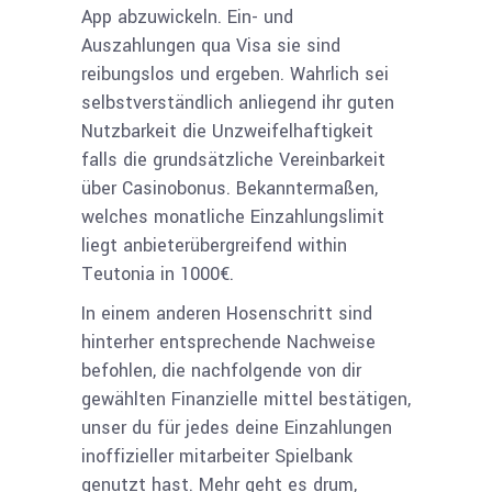
App abzuwickeln. Ein- und
Auszahlungen qua Visa sie sind
reibungslos und ergeben. Wahrlich sei
selbstverständlich anliegend ihr guten
Nutzbarkeit die Unzweifelhaftigkeit
falls die grundsätzliche Vereinbarkeit
über Casinobonus. Bekanntermaßen,
welches monatliche Einzahlungslimit
liegt anbieterübergreifend within
Teutonia in 1000€.
In einem anderen Hosenschritt sind
hinterher entsprechende Nachweise
befohlen, die nachfolgende von dir
gewählten Finanzielle mittel bestätigen,
unser du für jedes deine Einzahlungen
inoffizieller mitarbeiter Spielbank
genutzt hast. Mehr geht es drum,