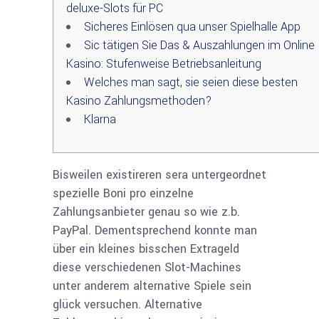
deluxe-Slots für PC
Sicheres Einlösen qua unser Spielhalle App
Sic tätigen Sie Das & Auszahlungen im Online
Kasino: Stufenweise Betriebsanleitung
Welches man sagt, sie seien diese besten
Kasino Zahlungsmethoden?
Klarna
Bisweilen existireren sera untergeordnet
spezielle Boni pro einzelne
Zahlungsanbieter genau so wie z.b.
PayPal. Dementsprechend konnte man
über ein kleines bisschen Extrageld
diese verschiedenen Slot-Machines
unter anderem alternative Spiele sein
glück versuchen. Alternative