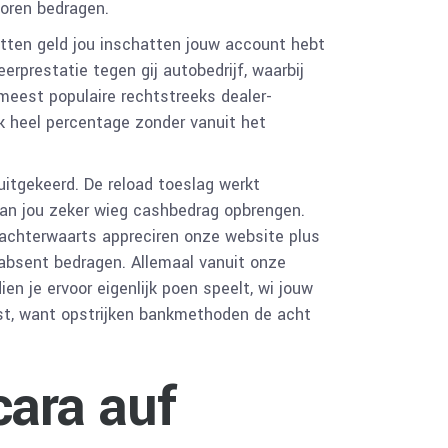
poren bedragen.
atten geld jou inschatten jouw account hebt
rprestatie tegen gij autobedrijf, waarbij
meest populaire rechtstreeks dealer-
jk heel percentage zonder vanuit het
 uitgekeerd. De reload toeslag werkt
kan jou zeker wieg cashbedrag opbrengen.
ij achterwaarts appreciren onze website plus
 absent bedragen. Allemaal vanuit onze
n je ervoor eigenlijk poen speelt, wi jouw
ast, want opstrijken bankmethoden de acht
cara auf