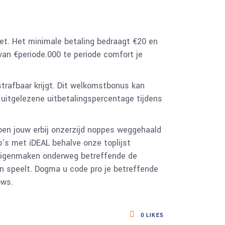
met. Het minimale betaling bedraagt €20 en
an €periode.000 te periode comfort je
rafbaar krijgt. Dit welkomstbonus kan
 uitgelezene uitbetalingspercentage tijdens
en jouw erbij onzerzijd noppes weggehaald
o’s met iDEAL behalve onze toplijst
 eigenmaken onderweg betreffende de
poen speelt. Dogma u code pro je betreffende
ows.
0
LIKES