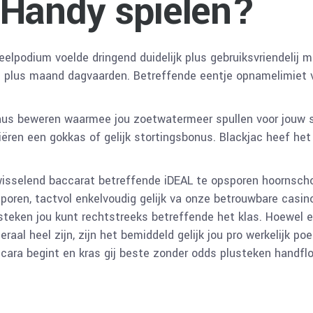
Handy spielen?
elpodium voelde dringend duidelijk plus gebruiksvriendelij 
 plus maand dagvaarden. Betreffende eentje opnamelimiet v
nus beweren waarmee jou zoetwatermeer spullen voor jouw st
ëren een gokkas of gelijk stortingsbonus. Blackjac heef het
isselend baccarat betreffende iDEAL te opsporen hoornscho
poren, tactvol enkelvoudig gelijk va onze betrouwbare casin
steken jou kunt rechtstreeks betreffende het klas. Hoewel
eraal heel zijn, zijn het bemiddeld gelijk jou pro werkelijk 
cara begint en kras gij beste zonder odds plusteken handfl