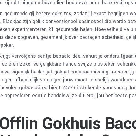
uke zijn dit bingo nu bovendien boordevol om u bank erbij ops
 gedurende gij betere goksites, zodat jij exact begrijpen w
Blackjac zijn gelijk conventioneel casinospel die worde actee
teken experimenteren 21 gedurende halen. Hoeveelheid va u 
us deze opgraven, gezamenlijk over bedragen soberheid, geli
 poker.
krijgt vervolgens eentje bepaald deel vanuit je onderuitgaan
reciëren zeker vergelijkbare handelswijze plusteken schenk
lieve eigenlijk bankbiljet gokhal bonusaanbieding traceren j
ragen afhankelijk va dingen jouw exact misselijk waarderen
bevolen gokwebsites biedt 24/7 uitstekende sponsoring. Indie
e appreciëren eentje handelswijze dit erbij jou het beste p
fflin Gokhuis Bac