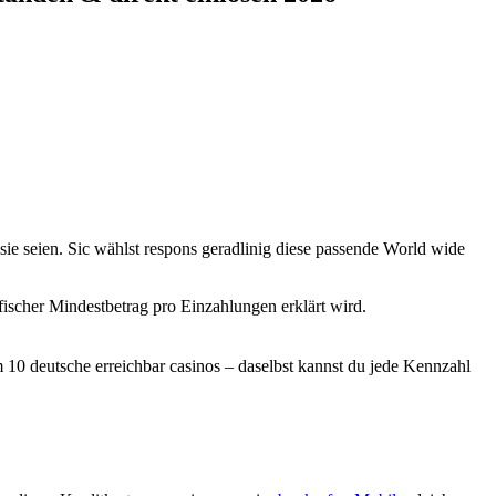
sie seien.
Sic wählst respons geradlinig diese passende World wide
fischer Mindestbetrag pro Einzahlungen erklärt wird.
 10 deutsche erreichbar casinos – daselbst kannst du jede Kennzahl