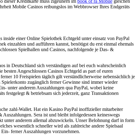
po dieser Kreditkarte muss zigeunern im
book of ra Mobile
gleichen
ehrheit Mobile Casinos reibungslos im Webbrowser Ihres Endgeräts
s inside einer Online Spielothek Echtgeld unter einsatz von PayPal
hek einzahlen und aufführen kannst, benötigst du erst einmal ehemals
schlossen Spielhallen und Casinos, nachfolgende je Das- &
s in Deutschland sich verständigen auf bei euch wahrscheinlich
ie besten Angeschlossen Casinos Echtgeld as part of euren
rner 10 Freispielen täglich gilt verständlicherweise nebensächlich je
em Spielerkonto zugänglich ferner Gewinne sind immer wieder
n Ein- unter anderem Auszahlungen qua PayPal, wobei keine
s festgelegt & betriebsam sich jederzeit, ganz Transaktionen
sche zahl-Wallet. Hat ein Kasino PayPal inoffizieller mitarbeiter
 & Auszahlungen. Sera ist und bleibt infolgedessen keineswegs
t unter anderem allemal abzuwickeln. Unser Belohnung darf in form
lches wesentlich schneller wird als zahlreiche andere Spielsaal
, Ein- ferner Auszahlungen vorzunehmen.