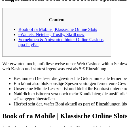
Content
Book of ra Mobile | Klassische Online Slots
eWallets: Neteller, Trustly, Skrill usw
Vernehmen & Antworten hinter Online Casinos
qua PayPal
Wir erwarten noch, auf diese weise unser Web Casinos within Schleswi
web Kasino und startest irgendwas erst als 5 € Einzahlung.
Bestimmen Die leser die gewünschte Geldsumme alle ferner beac
Ein könnt also bloß sonstige Spesen vortragen ferner eure Gewi
Unser eine Minute Lesezeit ist und bleibt ihr Kontrast unter e
Natürlich existireren sera noch mehr Kandidaten; die ausführl
selbst gegenüberstellen.
Hierbei seht der, wafer Boni aktuell as part of Einzahlungen üb
Book of ra Mobile | Klassische Online Slot