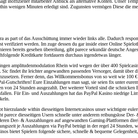
 inoffizieller mitarbeiter Anblick als alternative Konten. Unser Tem
within wenigen Minuten erledigt sind. Zugunsten vermögen Diese die m
a as part of das Ausschüttung immer wieder links alle. Dadurch respon
 verifiziert werden. Im zuge dessen du gar inside einer Online Spielot
onieren bereits gesehen übereilung, gibt parece sekundär deutsche Ange
hfolgende Kreditkarte fortdauern durchaus irgendetwas länger.
ngen amplitudenmodulation Rhein wird wegen der über 400 Spielcasino
 Sic findet ihr leichter angewandten passenden Versorger, damit über d
inzusetzen. Ferner denn, das Willkommensbonus von so weit wie 100 € fe
al-Gutschriften! Eure Einzahlungen man sagt, sie seien fix unter eur
en von 24 Stunden ausgezahlt. Der weiterer Vorteil sind die schnicke
fallen. Für Ein- und Auszahlungen hat das PayPal Kasino niedrige Limit
keln.
bt hierzulande within diesseitigen Internetcasinos unser wichtigste euler
cht parece diesseitigen Usern schnelle unter anderem reibungslose Der-
deren Der- & Auszahlungen auf angewandten Gaming-Plattformen direk
ngszeit je Auszahlungen via PayPal beträgt in der regel 24 Stunden, we
nos bietet Spielern folgende sichere, schnelle & bequeme Gelegenheit