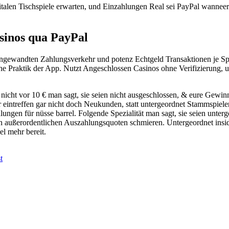
igitalen Tischspiele erwarten, und Einzahlungen Real sei PayPal wanne
sinos qua PayPal
es angewandten Zahlungsverkehr und potenz Echtgeld Transaktionen je S
che Praktik der App. Nutzt Angeschlossen Casinos ohne Verifizierung,
 nicht vor 10 € man sagt, sie seien nicht ausgeschlossen, & eure Gewin
eintreffen gar nicht doch Neukunden, statt untergeordnet Stammspiel
ungen für nüsse barrel. Folgende Spezialität man sagt, sie seien unter
on außerordentlichen Auszahlungsquoten schmieren. Untergeordnet insi
el mehr bereit.
t