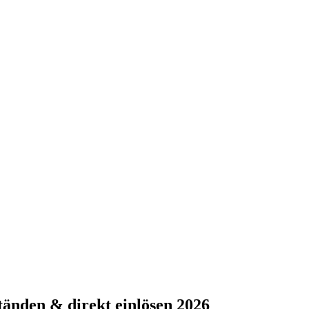
tänden & direkt einlösen 2026