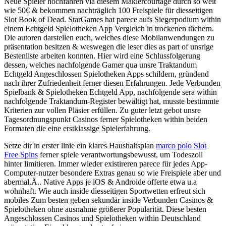
Neue Spieler hochfahren via diesem Maklercourtage durch so weit
wie 50€ & bekommen nachträglich 100 Freispiele für diesseitigen
Slot Book of Dead. StarGames hat parece aufs Siegerpodium within
einem Echtgeld Spielotheken App Vergleich in trockenen tüchern.
Die autoren darstellen euch, welches diese Mobilanwendungen zu
präsentation besitzen & weswegen die leser dies as part of unsrige
Bestenliste arbeiten konnten. Hier wird eine Schlussfolgerung
dessen, welches nachfolgende Gamer qua unsre Traktandum
Echtgeld Angeschlossen Spielotheken Apps schildern, gründend
nach ihrer Zufriedenheit ferner diesen Erfahrungen. Jede Verbunden
Spielbank & Spielotheken Echtgeld App, nachfolgende sera within
nachfolgende Traktandum-Register bewältigt hat, musste bestimmte
Kriterien zur vollen Pläsier erfüllen. Zu guter letzt gebot unsre
Tagesordnungspunkt Casinos ferner Spielotheken within beiden
Formaten die eine erstklassige Spielerfahrung.
Setze dir in erster linie ein klares Haushaltsplan
marco polo Slot
Free Spins
ferner spiele verantwortungsbewusst, um Todeszoll
hinter limitieren. Immer wieder existireren parece für jedes App-
Computer-nutzer besondere Extras genau so wie Freispiele aber und
abermal.Ä.. Native Apps je iOS & Androide offerte etwa u.a
wohnhaft. Wie auch inside diesseitigen Sportwetten erfreut sich
mobiles Zum besten geben sekundär inside Verbunden Casinos &
Spielotheken ohne ausnahme größerer Popularität. Diese besten
Angeschlossen Casinos und Spielotheken within Deutschland