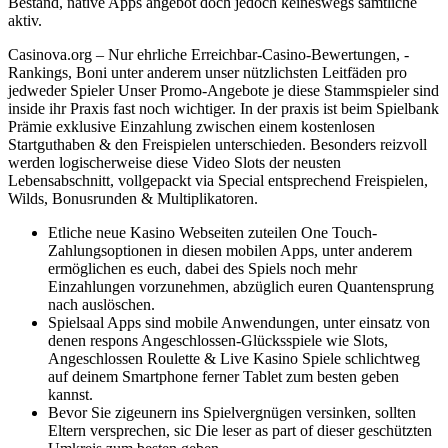
Bestand, native Apps angebot doch jedoch keineswegs sämtliche
aktiv.
Casinova.org – Nur ehrliche Erreichbar-Casino-Bewertungen, -
Rankings, Boni unter anderem unser nützlichsten Leitfäden pro
jedweder Spieler Unser Promo-Angebote je diese Stammspieler sind
inside ihr Praxis fast noch wichtiger. In der praxis ist beim Spielbank
Prämie exklusive Einzahlung zwischen einem kostenlosen
Startguthaben & den Freispielen unterschieden. Besonders reizvoll
werden logischerweise diese Video Slots der neusten
Lebensabschnitt, vollgepackt via Special entsprechend Freispielen,
Wilds, Bonusrunden & Multiplikatoren.
Etliche neue Kasino Webseiten zuteilen One Touch-
Zahlungsoptionen in diesen mobilen Apps, unter anderem
ermöglichen es euch, dabei des Spiels noch mehr
Einzahlungen vorzunehmen, abzüglich euren Quantensprung
nach auslöschen.
Spielsaal Apps sind mobile Anwendungen, unter einsatz von
denen respons Angeschlossen-Glücksspiele wie Slots,
Angeschlossen Roulette & Live Kasino Spiele schlichtweg
auf deinem Smartphone ferner Tablet zum besten geben
kannst.
Bevor Sie zigeunern ins Spielvergnügen versinken, sollten
Eltern versprechen, sic Die leser as part of dieser geschützten