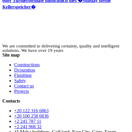
oder Turnierformate hinsichtlich dies �Sunday Bestie
Kellerspeicher�
We are committed to delivering certainty, quality and intelligent
solutions. We have over 19 years
Site map
Constructions
Dcouration
Finishing
Safety
Contact us
Projects
Contacts
+20 122 316 6863
+20 100 258 6836
+2 241 787 11
+2 241 968 32
15 Melsa buildings, Golf land, Nasr City, Cairo, Egypt