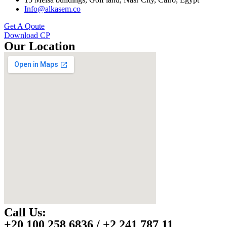
Info@alkasem.co
Get A Qoute
Download CP
Our Location
Call Us:
+20 100 258 6836 / +2 241 787 11