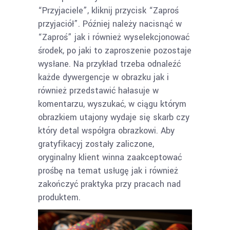
“Przyjaciele”, kliknij przycisk “Zaproś
przyjaciół”. Później należy nacisnąć w
“Zaproś” jak i również wyselekcjonować
środek, po jaki to zaproszenie pozostaje
wysłane. Na przykład trzeba odnaleźć
każde dywergencje w obrazku jak i
również przedstawić hałasuje w
komentarzu, wyszukać, w ciągu którym
obrazkiem utajony wydaje się skarb czy
który detal współgra obrazkowi. Aby
gratyfikacyj zostały zaliczone,
oryginalny klient winna zaakceptować
prośbę na temat usługę jak i również
zakończyć praktyka przy pracach nad
produktem.