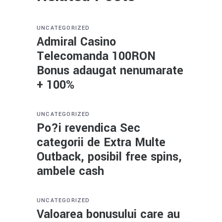
UNCATEGORIZED
Admiral Casino
Telecomanda 100RON
Bonus adaugat nenumarate
+ 100%
UNCATEGORIZED
Po?i revendica Sec
categorii de Extra Multe
Outback, posibil free spins,
ambele cash
UNCATEGORIZED
Valoarea bonusului care au