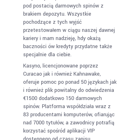
pod postacią darmowych spinów z
brakiem depozytu. Wszystkie
pochodzące z tych wyjść
przetestowałem w ciągu naszej dawnej
kariery i mam nadzieję, hdy okażą
baczności ów kredyty przydatne także
specjalnie dla ciebie.
Kasyno, licencjonowane poprzez
Curacao jak i również Kahnawake,
oferuje pomoc po ponad 50 językach jak
i również plik powitalny do odwiedzenia
€1500 dodatkowo 150 darmowych
spinów. Platforma współdziała wraz z
83 producentami komputerów, ofiarując
nad 7000 tytułów, a zawodnicy potrafią
korzystać spośród aplikacji VIP
dostępnego od czasu zapisu.