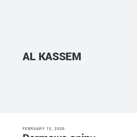
AL KASSEM
FEBRUARY 15, 2026