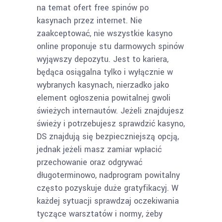
na temat ofert free spinów po
kasynach przez internet. Nie
zaakceptować, nie wszystkie kasyno
online proponuje stu darmowych spinów
wyjąwszy depozytu. Jest to kariera,
będąca osiągalna tylko i wyłącznie w
wybranych kasynach, nierzadko jako
element ogłoszenia powitalnej gwoli
świeżych internautów.
Jeżeli znajdujesz
świeży i potrzebujesz sprawdzić kasyno,
DS znajdują się bezpieczniejszą opcją,
jednak jeżeli masz zamiar wpłacić
przechowanie oraz odgrywać
długoterminowo, nadprogram powitalny
często pozyskuje duże gratyfikacyj. W
każdej sytuacji sprawdzaj oczekiwania
tyczące warsztatów i normy, żeby