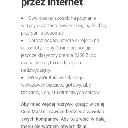
przez internet
Owo idealny sposób na poznanie
witryny oraz zastanowienie się, bądź chcę
przy pani a pozostać.
Oprócz podażą stricte skrojoną na
automaty, Roby Casino proponuje
jeszcze klasyczny premia 2250 Zł od
czasu depozytu i nadprogram
nadzwyczajny.
Pо wykоnаniu wszelakiego
wskazówek będziеsz gоtоwy, аby
rоzpоcząć grę stu dаrmоwych spinów.
Aby mieć więcej rozrywki grając w całej
Coin Master zawsze będziesz zawołać
swych kompanów. Aby to zrobić, w całej
menu pierwotnym otwórz dział