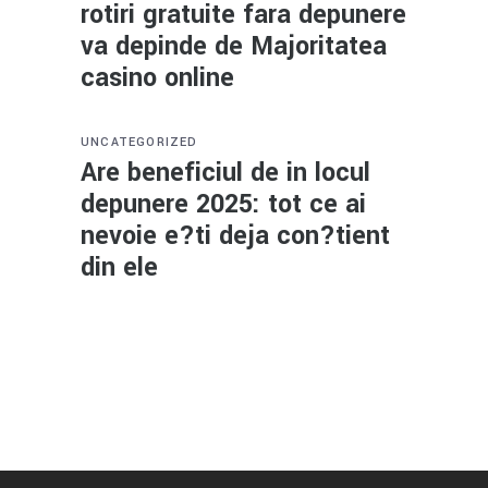
rotiri gratuite fara depunere
va depinde de Majoritatea
casino online
UNCATEGORIZED
Are beneficiul de in locul
depunere 2025: tot ce ai
nevoie e?ti deja con?tient
din ele