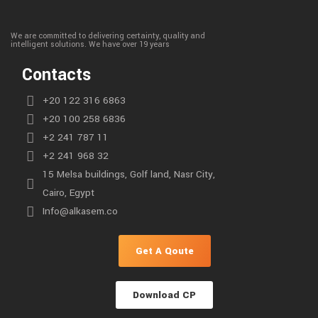
We are committed to delivering certainty, quality and
intelligent solutions. We have over 19 years
Contacts
+20 122 316 6863
+20 100 258 6836
+2 241 787 11
+2 241 968 32
15 Melsa buildings, Golf land, Nasr City,
Cairo, Egypt
Info@alkasem.co
Get A Qoute
Download CP