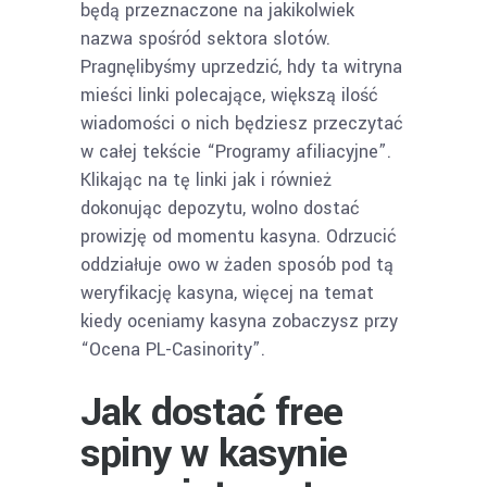
będą przeznaczone na jakikolwiek
nazwa spośród sektora slotów.
Pragnęlibyśmy uprzedzić, hdy ta witryna
mieści linki polecające, większą ilość
wiadomości o nich będziesz przeczytać
w całej tekście “Programy afiliacyjne”.
Klikając na tę linki jak i również
dokonując depozytu, wolno dostać
prowizję od momentu kasyna. Odrzucić
oddziałuje owo w żaden sposób pod tą
weryfikację kasyna, więcej na temat
kiedy oceniamy kasyna zobaczysz przy
“Ocena PL-Casinority”.
Jak dostać free
spiny w kasynie