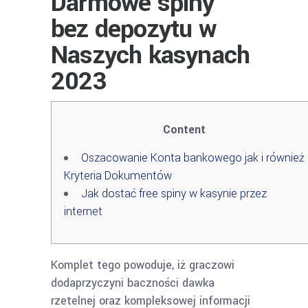
Darmowe spiny
bez depozytu w
Naszych kasynach
2023
Content
Oszacowanie Konta bankowego jak i również
Kryteria Dokumentów
Jak dostać free spiny w kasynie przez
internet
Komplet tego powoduje, iż graczowi
dodaprzyczyni baczności dawka
rzetelnej oraz kompleksowej informacji