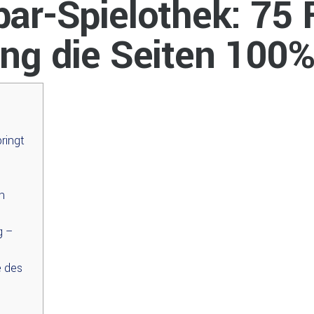
ar-Spielothek: 75 F
ung die Seiten 100
bringt
n
g –
 des