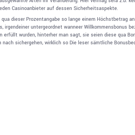
ausgewählte Arten ihr Veränderung. Hier vermag sera z.b. k
 jeden Casinoanbieter auf dessen Sicherheitsaspekte.
qua dieser Prozentangabe so lange einem Höchstbetrag ang
nus, irgendeiner untergeordnet wanneer Willkommensbonus bez
 erfüllt wurden, hinterher man sagt, sie seien diese qua Bo
ch nach sichergehen, wirklich so Die leser sämtliche Bonus