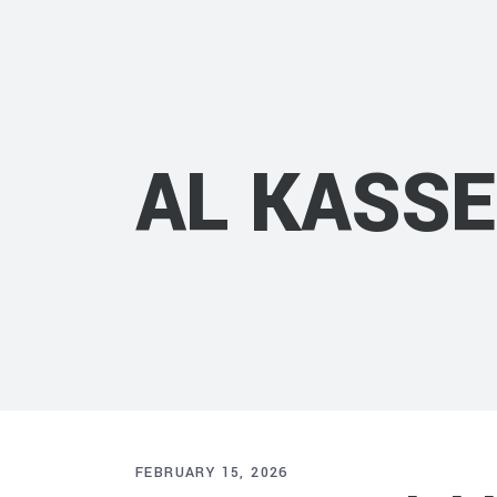
AL KASS
FEBRUARY 15, 2026