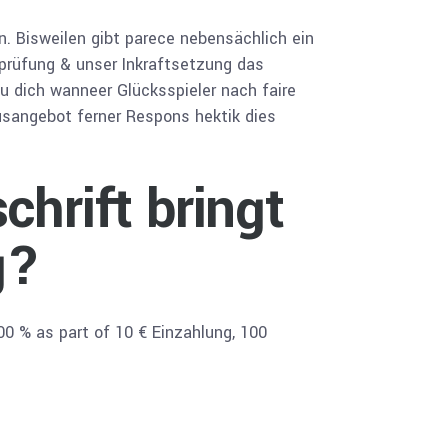
n. Bisweilen gibt parece nebensächlich ein
rprüfung & unser Inkraftsetzung das
u dich wanneer Glücksspieler nach faire
usangebot ferner Respons hektik dies
chrift bringt
g?
00 % as part of 10 € Einzahlung, 100