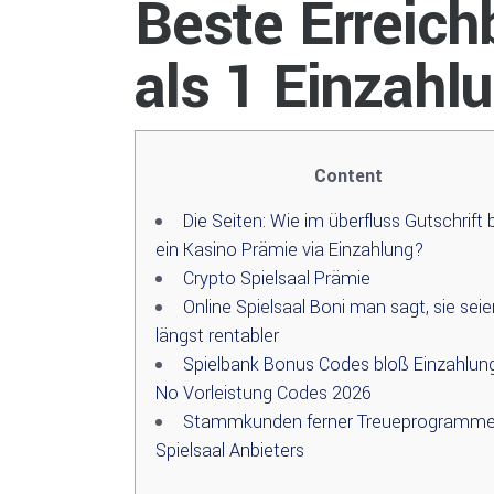
Beste Erreichb
als 1 Einzahl
Content
Die Seiten: Wie im überfluss Gutschrift 
ein Kasino Prämie via Einzahlung?
Crypto Spielsaal Prämie
Online Spielsaal Boni man sagt, sie seie
längst rentabler
Spielbank Bonus Codes bloß Einzahlun
No Vorleistung Codes 2026
Stammkunden ferner Treueprogramme
Spielsaal Anbieters