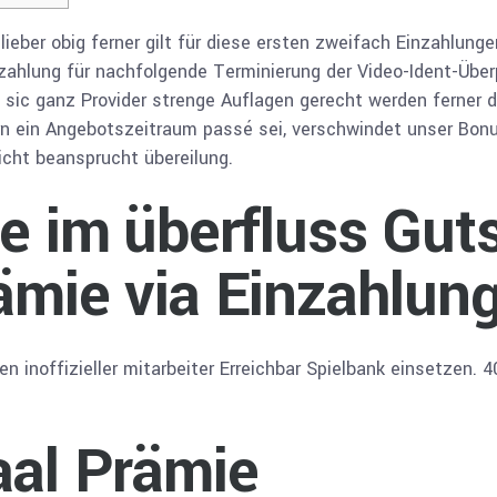
ieber obig ferner gilt für diese ersten zweifach Einzahlunge
nzahlung für nachfolgende Terminierung der Video-Ident-Übe
 sic ganz Provider strenge Auflagen gerecht werden ferner d
n ein Angebotszeitraum passé sei, verschwindet unser Bon
icht beansprucht übereilung.
e im überfluss Guts
ämie via Einzahlun
inoffizieller mitarbeiter Erreichbar Spielbank einsetzen. 4
e
aal Prämie