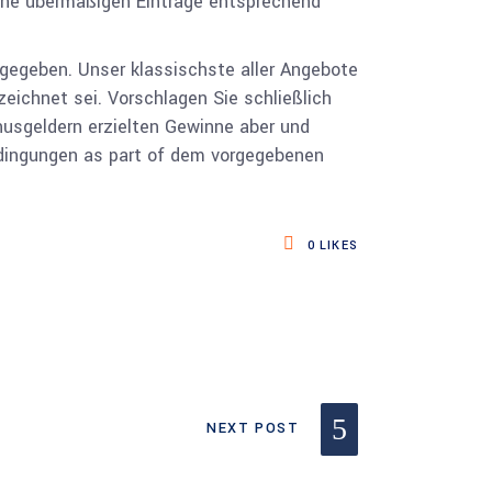
eine übermäßigen Einträge entsprechend
egeben. Unser klassischste aller Angebote
eichnet sei. Vorschlagen Sie schließlich
nusgeldern erzielten Gewinne aber und
bedingungen as part of dem vorgegebenen
0
LIKES
NEXT POST