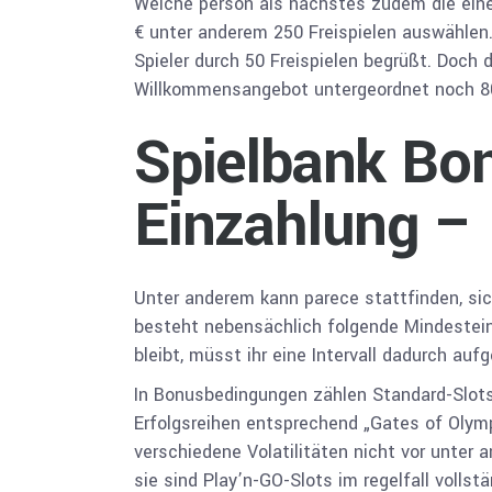
Welche person als nächstes zudem die eine 
€ unter anderem 250 Freispielen auswählen.
Spieler durch 50 Freispielen begrüßt. Doch d
Willkommensangebot untergeordnet noch 80 
Spielbank Bo
Einzahlung –
Unter anderem kann parece stattfinden, si
besteht nebensächlich folgende Mindestein
bleibt, müsst ihr eine Intervall dadurch auf
In Bonusbedingungen zählen Standard-Slots
Erfolgsreihen entsprechend „Gates of Oly
verschiedene Volatilitäten nicht vor unter
sie sind Play’n-GO-Slots im regelfall voll