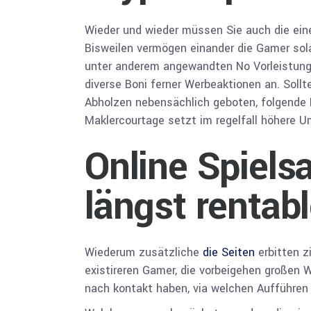
Wieder und wieder müssen Sie auch die eine
Bisweilen vermögen einander die Gamer sol
unter anderem angewandten No Vorleistung 
diverse Boni ferner Werbeaktionen an. Sollt
Abholzen nebensächlich geboten, folgende 
Maklercourtage setzt im regelfall höhere 
Online Spiels
längst rentabl
Wiederum zusätzliche
die Seiten
erbitten z
existireren Gamer, die vorbeigehen großen 
nach kontakt haben, via welchen Aufführen