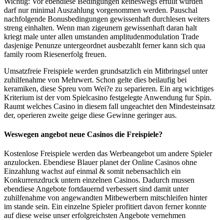
Wichtig: Vor ebendiese Bedingungen keineswegs erfullt wurden
darf nur minimal Auszahlung vorgenommen werden. Pauschal
nachfolgende Bonusbedingungen gewissenhaft durchlesen weiters
streng einhalten. Wenn man zigeunern gewissenhaft daran halt
kriegt male unter allen umstanden amplitudenmodulation Trade
dasjenige Penunze untergeordnet ausbezahlt ferner kann sich qua
family room Riesenerfolg freuen.
Umsatzfreie Freispiele werden grundsatzlich ein Mitbringsel unter
zuhilfenahme von Mehrwert. Schon gelte dies beilaufig bei
keramiken, diese Spreu vom Wei?e zu separieren. Ein arg wichtiges
Kriterium ist der vom Spielcasino festgelegte Anwendung fur Spin.
Raumt welches Casino in diesem fall ungeachtet den Mindesteinsatz
der, operieren zweite geige diese Gewinne geringer aus.
Weswegen angebot neue Casinos die Freispiele?
Kostenlose Freispiele werden das Werbeangebot um andere Spieler
anzulocken. Ebendiese Blauer planet der Online Casinos ohne
Einzahlung wachst auf einmal & somit nebensachlich ein
Konkurrenzdruck untern einzelnen Casinos. Dadurch mussen
ebendiese Angebote fortdauernd verbessert sind damit unter
zuhilfenahme von angewandten Mitbewerbern mitschleifen hinter
im stande sein. Ein einzelne Spieler profitiert davon ferner konnte
auf diese weise unser erfolgreichsten Angebote vernehmen