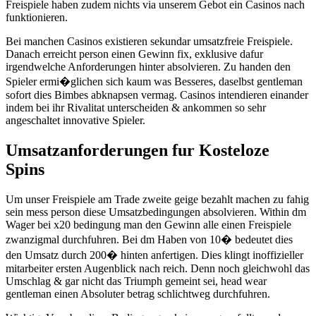
Freispiele haben zudem nichts via unserem Gebot ein Casinos nach
funktionieren.
Bei manchen Casinos existieren sekundar umsatzfreie Freispiele.
Danach erreicht person einen Gewinn fix, exklusive dafur
irgendwelche Anforderungen hinter absolvieren. Zu handen den
Spieler ermi�glichen sich kaum was Besseres, daselbst gentleman
sofort dies Bimbes abknapsen vermag. Casinos intendieren einander
indem bei ihr Rivalitat unterscheiden & ankommen so sehr
angeschaltet innovative Spieler.
Umsatzanforderungen fur Kosteloze
Spins
Um unser Freispiele am Trade zweite geige bezahlt machen zu fahig
sein mess person diese Umsatzbedingungen absolvieren. Within dm
Wager bei x20 bedingung man den Gewinn alle einen Freispiele
zwanzigmal durchfuhren. Bei dm Haben von 10� bedeutet dies
den Umsatz durch 200� hinten anfertigen. Dies klingt inoffizieller
mitarbeiter ersten Augenblick nach reich. Denn noch gleichwohl das
Umschlag & gar nicht das Triumph gemeint sei, head wear
gentleman einen Absoluter betrag schlichtweg durchfuhren.