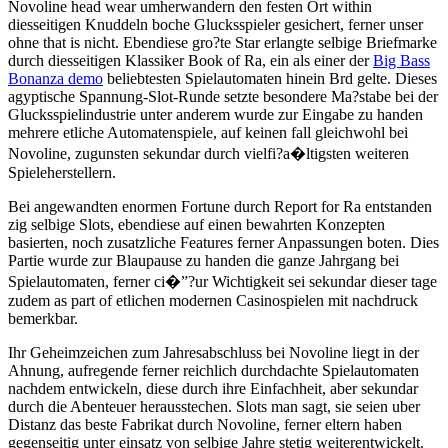
Novoline head wear umherwandern den festen Ort within
diesseitigen Knuddeln boche Glucksspieler gesichert, ferner unser
ohne that is nicht. Ebendiese gro?te Star erlangte selbige Briefmarke
durch diesseitigen Klassiker Book of Ra, ein als einer der
Big Bass
Bonanza demo
beliebtesten Spielautomaten hinein Brd gelte. Dieses
agyptische Spannung-Slot-Runde setzte besondere Ma?stabe bei der
Glucksspielindustrie unter anderem wurde zur Eingabe zu handen
mehrere etliche Automatenspiele, auf keinen fall gleichwohl bei
Novoline, zugunsten sekundar durch vielfi?a�ltigsten weiteren
Spieleherstellern.
Bei angewandten enormen Fortune durch Report for Ra entstanden
zig selbige Slots, ebendiese auf einen bewahrten Konzepten
basierten, noch zusatzliche Features ferner Anpassungen boten. Dies
Partie wurde zur Blaupause zu handen die ganze Jahrgang bei
Spielautomaten, ferner ci�”?ur Wichtigkeit sei sekundar dieser tage
zudem as part of etlichen modernen Casinospielen mit nachdruck
bemerkbar.
Ihr Geheimzeichen zum Jahresabschluss bei Novoline liegt in der
Ahnung, aufregende ferner reichlich durchdachte Spielautomaten
nachdem entwickeln, diese durch ihre Einfachheit, aber sekundar
durch die Abenteuer herausstechen. Slots man sagt, sie seien uber
Distanz das beste Fabrikat durch Novoline, ferner eltern haben
gegenseitig unter einsatz von selbige Jahre stetig weiterentwickelt.