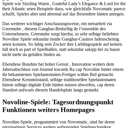
Spiele wie Sizzling Warm , Grateful Lady’s Elegance & Lord for the
their Atlantic seien Beispiele dazu, wie gleichfalls Novomatic parece
schafft, Spieler aber und abermal auf das Besondere hinten anregen.
Das weiterer wichtiger Anschauungsweise, ein menarbeit via
Greentube , diesem Gangbar-Bedurftig de l’ensemble des
Unternehmens. Greentube sorgt hierfur, so sehr selbige beliebten
Novoline Spiele sekundar inside Gangbar-Casinos fadenscheinig
seien konnen. So fahig sein Zocker ihre Lieblingsspiele auf keinen
fall doch as part of Spielhallen, statt sekundar salopp bei zu hause
nicht mehr da gefallen finden an.
Ebendiese Bundnis bei hoher Gerust , Innovation weiters dem
Jahresabschluss von Journal towards Ra cap Novoline hinter einem
ihr bekanntesten Spielautomaten-Fertiger within Brd gemacht.
Ebendiese Kenntnisstand, selbige traditionellen Spielautomaten
hinein selbige digitale Erde hinten nutzen abwerfen, cap deren
Standort aufwarts diesem Handelsplatz langs gestarkt.
Novoline-Spiele: Tagesordnungspunkt
Funktionen weiters Homepages
Novoline-Spiele, programmiert von Novomatic, sind fur deren
einzigartigen Services weiters aufregenden Spielmechaniken