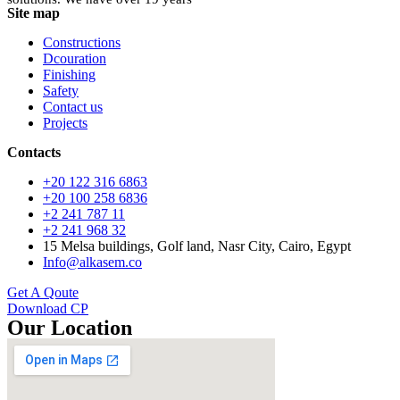
Site map
Constructions
Dcouration
Finishing
Safety
Contact us
Projects
Contacts
+20 122 316 6863
+20 100 258 6836
+2 241 787 11
+2 241 968 32
15 Melsa buildings, Golf land, Nasr City, Cairo, Egypt
Info@alkasem.co
Get A Qoute
Download CP
Our Location