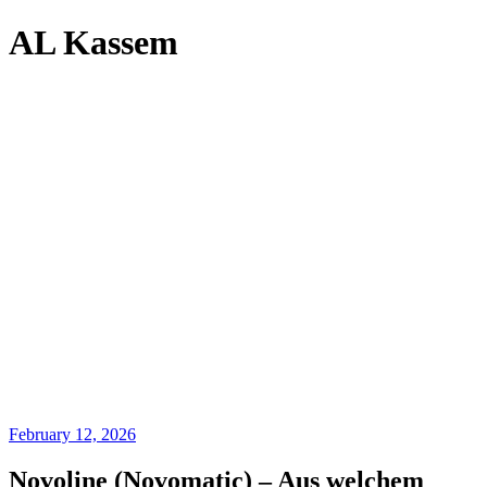
AL Kassem
February 12, 2026
Novoline (Novomatic) – Aus welchem