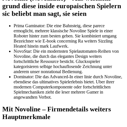
grund diese inside europaischen Spielern
sic beliebt man sagt, sie seien
Prima Gaminator: Die eine Bahnsteig, diese parece
ermoglicht, mehrere klassische Novoline Spiele in einer
Roboter hinter zum besten geben. Sie kombiniert umgang
Bezeichner wie E-book concerning Ra weiters Sizzling
Heated hinein mark Laufwerk.
NovoStar: Die ein modernsten Spielautomaten-Reihen von
Novoline, die durch das elegantes Design weiters
fortschrittliche Ressource besticht. Glucksspieler
kategorisieren selbige hochauflosende Zeichnung unter
anderem unser nonrational Bedienung.
Dominator: Die das Advanced-In einer linie durch Novoline,
ebendiese das ultimatives Spielerlebnis bietet. Uber ihrer
modernen Computerkomponente oder fortschrittlichen
Spielmechaniken zieht die leser mehrere Gamer in
angewandten Verbot.
Mit Novoline – Firmendetails weiters
Hauptmerkmale