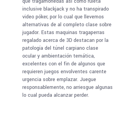
que tragamonedas así­ como ruleta
inclusive blackjack y no ha transpirado
video póker, por lo cual que llevemos
alternativas de al completo clase sobre
jugador. Estas maquinas tragaperras
regalado acerca de 3D destacan por la
patologí­a del túnel carpiano clase
ocular y ambientación temática,
excelentes con el fin de algunos que
requieren juegos envolventes carente
urgencia sobre emplazar. Juegue
responsablemente, no arriesgue algunas
lo cual pueda alcanzar perder.