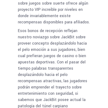
sobre juegos sobre suerte ofrece algún
proyecto VIP increíble por niveles en
donde invariablemente existe
recompensas disponibles para afiliados.
Esos bonos de recepción reflejan
nuestro noviazgo sobre JackBit sobre
proveer concepto desplazándolo hacia
el pelo emoción a sus jugadores, bien
cual prefieran juegos de casino o bien
apuestas deportivas. Con el pasar del
tiempo palabras transparentes
desplazándolo hacia el pelo
recompensas atractivas, las jugadores
podrán emprender el trayecto sobre
entretenimiento con seguridad, si
sabemos que JackBit posee actual la
patologí­a del túnel carpiano