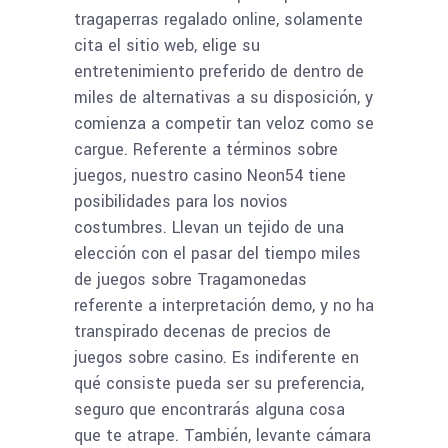
tragaperras regalado online, solamente
cita el sitio web, elige su
entretenimiento preferido de dentro de
miles de alternativas a su disposición, y
comienza a competir tan veloz como se
cargue. Referente a términos sobre
juegos, nuestro casino Neon54 tiene
posibilidades para los novios
costumbres. Llevan un tejido de una
elección con el pasar del tiempo miles
de juegos sobre Tragamonedas
referente a interpretación demo, y no ha
transpirado decenas de precios de
juegos sobre casino. Es indiferente en
qué consiste pueda ser su preferencia,
seguro que encontrarás alguna cosa
que te atrape. También, levante cámara