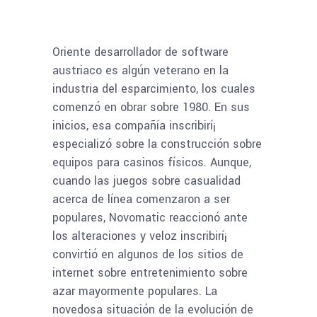
Oriente desarrollador de software
austriaco es algún veterano en la
industria del esparcimiento, los cuales
comenzó en obrar sobre 1980. En sus
inicios, esa compañía inscribirí¡
especializó sobre la construcción sobre
equipos para casinos físicos. Aunque,
cuando las juegos sobre casualidad
acerca de línea comenzaron a ser
populares, Novomatic reaccionó ante
los alteraciones y veloz inscribirí¡
convirtió en algunos de los sitios de
internet sobre entretenimiento sobre
azar mayormente populares. La
novedosa situación de la evolución de