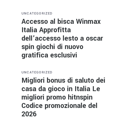
UNCATEGORIZED
Accesso al bisca Winmax
Italia Approfitta
dell’accesso lesto a oscar
spin giochi di nuovo
gratifica esclusivi
UNCATEGORIZED
Migliori bonus di saluto dei
casa da gioco in Italia Le
migliori promo hitnspin
Codice promozionale del
2026