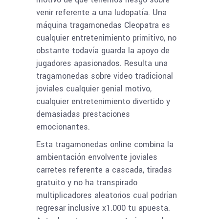
venir referente a una ludopatía. Una
máquina tragamonedas Cleopatra es
cualquier entretenimiento primitivo, no
obstante todavía guarda la apoyo de
jugadores apasionados. Resulta una
tragamonedas sobre video tradicional
joviales cualquier genial motivo,
cualquier entretenimiento divertido y
demasiadas prestaciones
emocionantes.
Esta tragamonedas online combina la
ambientación envolvente joviales
carretes referente a cascada, tiradas
gratuito y no ha transpirado
multiplicadores aleatorios cual podrían
regresar inclusive x1.000 tu apuesta.