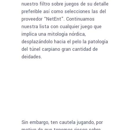
nuestro filtro sobre juegos de su detalle
preferible así­ como selecciones las del
proveedor “NetEnt”. Continuamos
nuestra lista con cualquier juego que
implica una mitología nórdica,
desplazándolo hacia el pelo la patologí­a
del túnel carpiano gran cantidad de
deidades.
Sin embargo, ten cautela jugando, por
motivo de que tenemos riesgo sobre