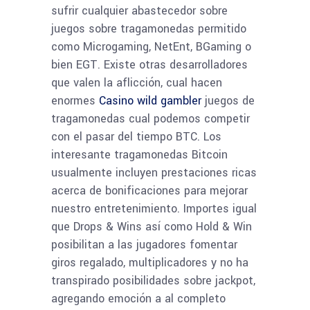
sufrir cualquier abastecedor sobre
juegos sobre tragamonedas permitido
como Microgaming, NetEnt, BGaming o
bien EGT. Existe otras desarrolladores
que valen la aflicción, cual hacen
enormes
Casino wild gambler
juegos de
tragamonedas cual podemos competir
con el pasar del tiempo BTC. Los
interesante tragamonedas Bitcoin
usualmente incluyen prestaciones ricas
acerca de bonificaciones para mejorar
nuestro entretenimiento. Importes igual
que Drops & Wins así­ como Hold & Win
posibilitan a las jugadores fomentar
giros regalado, multiplicadores y no ha
transpirado posibilidades sobre jackpot,
agregando emoción a al completo