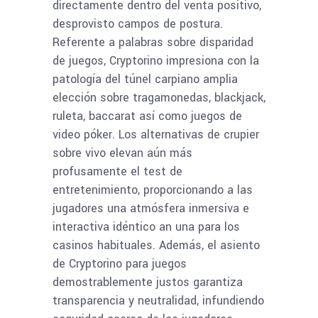
directamente dentro del venta positivo,
desprovisto campos de postura.
Referente a palabras sobre disparidad
de juegos, Cryptorino impresiona con la
patologí­a del túnel carpiano amplia
elección sobre tragamonedas, blackjack,
ruleta, baccarat así­ como juegos de
video póker. Los alternativas de crupier
sobre vivo elevan aún más
profusamente el test de
entretenimiento, proporcionando a las
jugadores una atmósfera inmersiva e
interactiva idéntico an una para los
casinos habituales. Además, el asiento
de Cryptorino para juegos
demostrablemente justos garantiza
transparencia y neutralidad, infundiendo