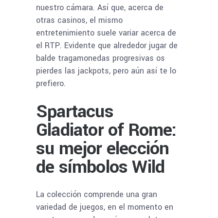
nuestro cámara. Así que, acerca de
otras casinos, el mismo
entretenimiento suele variar acerca de
el RTP. Evidente que alrededor jugar de
balde tragamonedas progresivas os
pierdes las jackpots, pero aún así te lo
prefiero.
Spartacus
Gladiator of Rome:
su mejor elección
de símbolos Wild
La colección comprende una gran
variedad de juegos, en el momento en