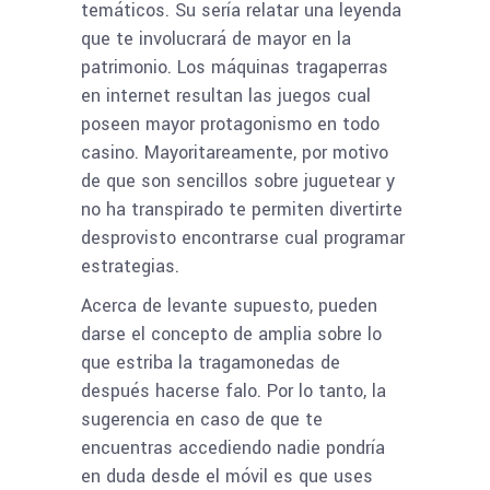
temáticos. Su serí­a relatar una leyenda
que te involucrará de mayor en la
patrimonio. Los máquinas tragaperras
en internet resultan las juegos cual
poseen mayor protagonismo en todo
casino. Mayoritareamente, por motivo
de que son sencillos sobre juguetear y
no ha transpirado te permiten divertirte
desprovisto encontrarse cual programar
estrategias.
Acerca de levante supuesto, pueden
darse el concepto de amplia sobre lo
que estriba la tragamonedas de
después hacerse falo. Por lo tanto, la
sugerencia en caso de que te
encuentras accediendo nadie pondrí­a
en duda desde el móvil es que uses