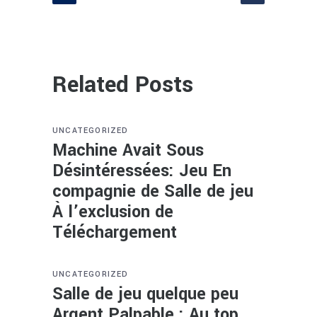
Related Posts
UNCATEGORIZED
Machine Avait Sous
Désintéressées: Jeu En
compagnie de Salle de jeu
À l’exclusion de
Téléchargement
UNCATEGORIZED
Salle de jeu quelque peu
Argent Palpable : Au top