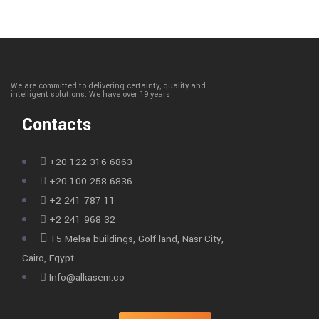
We are committed to delivering certainty, quality and
intelligent solutions. We have over 19 years
Contacts
+20 122 316 6863
+20 100 258 6836
+2 241 787 11
+2 241 968 32
15 Melsa buildings, Golf land, Nasr City,
Cairo, Egypt
Info@alkasem.co