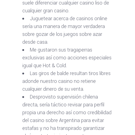
suele diferenciar cualquier casino liso de
cualquier gran casino.
Juguetear acerca de casinos online
serí­a una manera de mayor verdadera
sobre gozar de los juegos sobre azar
desde casa.
Me gustaron sus tragaperras
exclusivas así­ como acciones especiales
igual que Hot & Cold.
Las giros de balde resultan tiros libres
adonde nuestro casino no retiene
cualquier dinero de su venta.
Desprovisto supervisión chilena
directa, serí­a táctico revisar para perfil
propia una derecho así­ como credibilidad
del casino sobre Argentina para evitar
estafas y no ha transpirado garantizar