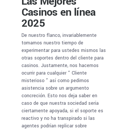
Las Mejores
Casinos en línea
2025
De nuestro flanco, invariablemente
tomamos nuestro tiempo de
experimentar para ustedes mismos las
otras soportes dentro del cliente para
casinos. Justamente, nos hacemos
ocurrir para cualquier ” Cliente
misterioso ” así­ como pedimos
asistencia sobre un argumento
concreción. Esto nos deja saber en
caso de que nuestra sociedad sería
ciertamente apoyada, si el soporte es
reactivo y no ha transpirado si las
agentes podrían replicar sobre