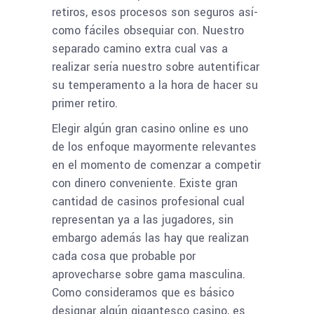
retiros, esos procesos son seguros así­
como fáciles obsequiar con. Nuestro
separado camino extra cual vas a
realizar serí­a nuestro sobre autentificar
su temperamento a la hora de hacer su
primer retiro.
Elegir algún gran casino online es uno
de los enfoque mayormente relevantes
en el momento de comenzar a competir
con dinero conveniente. Existe gran
cantidad de casinos profesional cual
representan ya a las jugadores, sin
embargo además las hay que realizan
cada cosa que probable por
aprovecharse sobre gama masculina.
Como consideramos que es básico
designar algún gigantesco casino, es