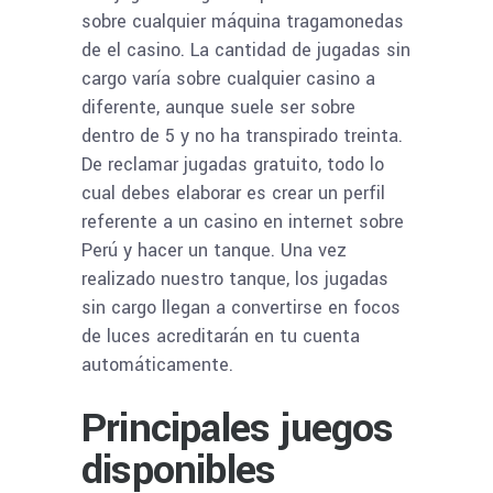
sobre cualquier máquina tragamonedas
de el casino. La cantidad de jugadas sin
cargo varía sobre cualquier casino a
diferente, aunque suele ser sobre
dentro de 5 y no ha transpirado treinta.
De reclamar jugadas gratuito, todo lo
cual debes elaborar es crear un perfil
referente a un casino en internet sobre
Perú y hacer un tanque. Una vez
realizado nuestro tanque, los jugadas
sin cargo llegan a convertirse en focos
de luces acreditarán en tu cuenta
automáticamente.
Principales juegos
disponibles