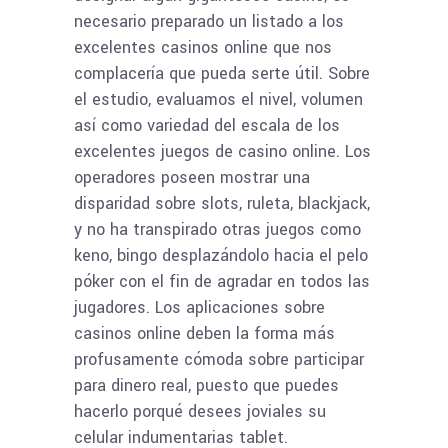
necesario preparado un listado a los
excelentes casinos online que nos
complacería que pueda serte útil. Sobre
el estudio, evaluamos el nivel, volumen
así­ como variedad del escala de los
excelentes juegos de casino online. Los
operadores poseen mostrar una
disparidad sobre slots, ruleta, blackjack,
y no ha transpirado otras juegos como
keno, bingo desplazándolo hacia el pelo
póker con el fin de agradar en todos las
jugadores. Los aplicaciones sobre
casinos online deben la forma más
profusamente cómoda sobre participar
para dinero real, puesto que puedes
hacerlo porqué desees joviales su
celular indumentarias tablet.