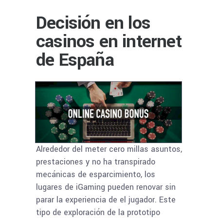
Decisión en los
casinos en internet
de España
Alrededor del meter cero millas asuntos,
prestaciones y no ha transpirado
mecánicas de esparcimiento, los
lugares de iGaming pueden renovar sin
parar la experiencia de el jugador. Este
tipo de exploración de la prototipo